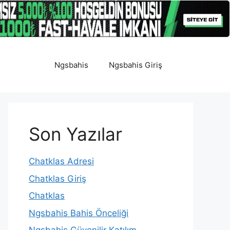
Ngsbahis
Ngsbahis Giriş
Son Yazılar
Chatklas Adresi
Chatklas Giriş
Chatklas
Ngsbahis Bahis Önceliği