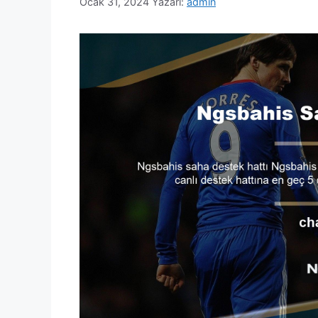
Ocak 31, 2024
Yazarı:
admin