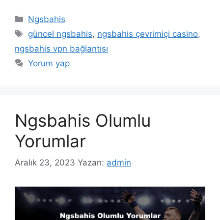
Kategoriler
Ngsbahis
Etiketler
güncel ngsbahis
,
ngsbahis çevrimiçi casino
,
ngsbahis vpn bağlantısı
Yorum yap
Ngsbahis Olumlu
Yorumlar
Aralık 23, 2023
Yazarı:
admin