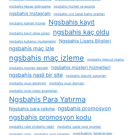
ngsbahis hesap doğrulama
ngsbahis hizmet ve eposta
ngsbahis instagram
ngsbahis i̇çin sanal bahis oranları
Ngsbahis kayıt
ngsbahis kaliteli hizmet
ngsbahis kaç oldu
ngsbahis kayıt olma süreci
Ngsbahis Lisans Bilgileri
ngsbahis kullanıcı i̇ncelemeleri
ngsbahis maç izle
ngsbahis maç izleme
ngsbahis mevcut lisansı
ngsbahis müşteri hizmetleri
ngsbahis müşteri desteği
ngsbahis nasil bir site
ngsbahis olasılık sonuçları
ngsbahis oyun deneyimi
ngsbahis oyun dünyası
ngsbahis oyun sitesi avantajları
Ngsbahis Para Yatırma
ngsbahis promosyon
Ngsbahis para çekme
ngsbahis promosyon kodu
ngsbahis rulet stratejisi nedir
ngsbahis sanal spor oyunları
ngsbahis telegram
ngsbahis spor
ngsbahis spor kanalları