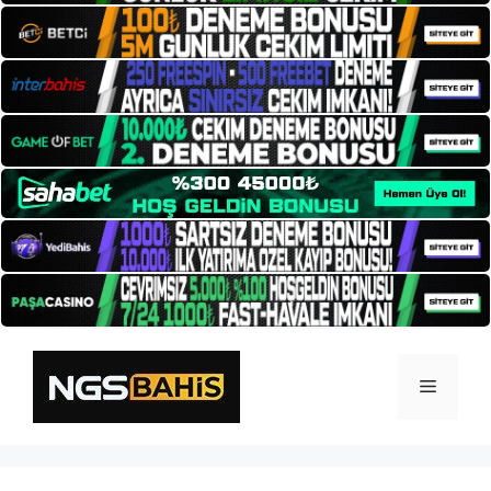
İçeriğe
atla
Menü