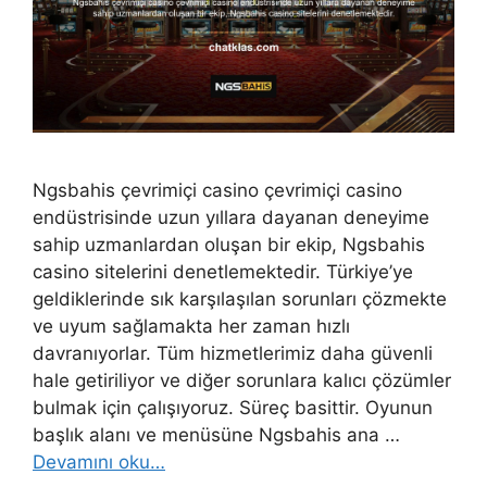
Ngsbahis çevrimiçi casino çevrimiçi casino
endüstrisinde uzun yıllara dayanan deneyime
sahip uzmanlardan oluşan bir ekip, Ngsbahis
casino sitelerini denetlemektedir. Türkiye’ye
geldiklerinde sık karşılaşılan sorunları çözmekte
ve uyum sağlamakta her zaman hızlı
davranıyorlar. Tüm hizmetlerimiz daha güvenli
hale getiriliyor ve diğer sorunlara kalıcı çözümler
bulmak için çalışıyoruz. Süreç basittir. Oyunun
başlık alanı ve menüsüne Ngsbahis ana …
Devamını oku…