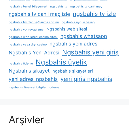
ngsbahis temel bileşenleri
ngsbahis tv
ngsbahis tv canli maç
ngsbahis tv izle
ngsbahis tv canli maç izle
ngsbahis twitter bağlanma sorunu
ngsbahis uygun hesap
Ngsbahis web sitesi
ngsbahis vpn uygulama
ngsbahis whatsapp
ngsbahis web sitesi casino sitesi
ngsbahis yeni adres
ngsbahis yasa dışı casino
Ngsbahis yeni giriş
Ngsbahis Yeni Adresi
Ngsbahis üyelik
ngsbahis ödeme
Ngsbahis şikayet
ngsbahis şikayetleri
yeni giris ngsbahis
yeni adresi ngsbahis
ngsbahis finansal bilgiler
ödeme
Arşivler