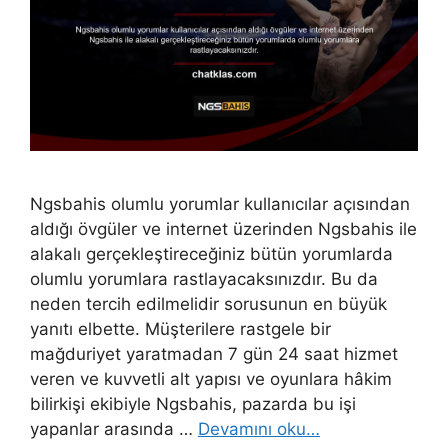
Ngsbahis olumlu yorumlar kullanıcılar açısından
aldığı övgüler ve internet üzerinden Ngsbahis ile
alakalı gerçekleştireceğiniz bütün yorumlarda
olumlu yorumlara rastlayacaksınızdır. Bu da
neden tercih edilmelidir sorusunun en büyük
yanıtı elbette. Müşterilere rastgele bir
mağduriyet yaratmadan 7 gün 24 saat hizmet
veren ve kuvvetli alt yapısı ve oyunlara hâkim
bilirkişi ekibiyle Ngsbahis, pazarda bu işi
yapanlar arasında …
Devamını oku…