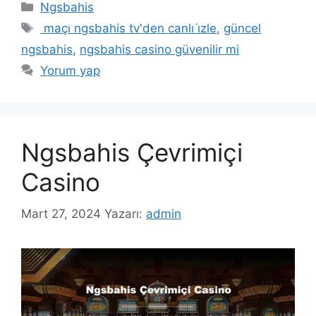
Kategoriler
Ngsbahis
Etiketler
maçı ngsbahis tv'den canlı i̇zle
,
güncel
ngsbahis
,
ngsbahis casino güvenilir mi
Yorum yap
Ngsbahis Çevrimiçi
Casino
Mart 27, 2024
Yazarı:
admin