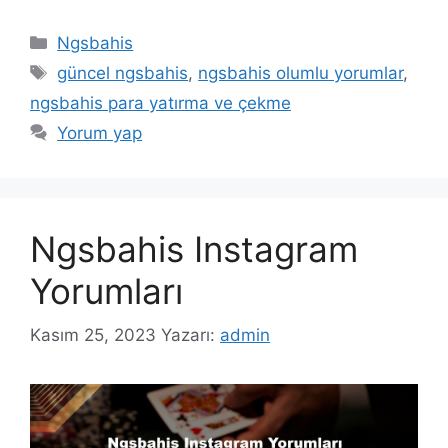
Kategoriler
Ngsbahis
Etiketler
güncel ngsbahis
,
ngsbahis olumlu yorumlar
,
ngsbahis para yatırma ve çekme
Yorum yap
Ngsbahis Instagram
Yorumları
Kasım 25, 2023
Yazarı:
admin