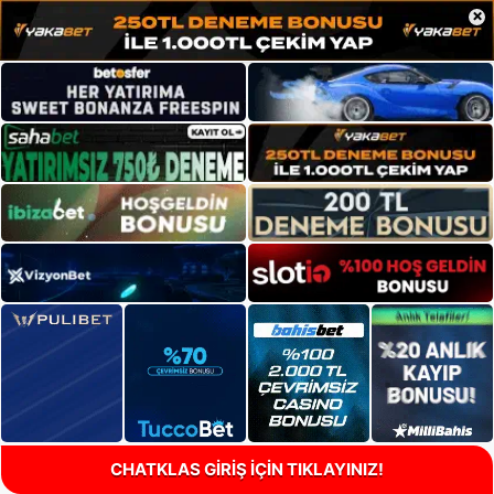
×
CHATKLAS GİRİŞ İÇİN TIKLAYINIZ!