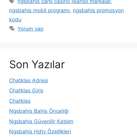
ngsbahis canlı casino lisanslı markalar
,
ngsbahis mobil programı
,
ngsbahis promosyon
kodu
Yorum yap
Son Yazılar
Chatklas Adresi
Chatklas Giriş
Chatklas
Ngsbahis Bahis Önceliği
Ngsbahis Güvenilir Katılım
Ngsbahis Hdtv Özellikleri