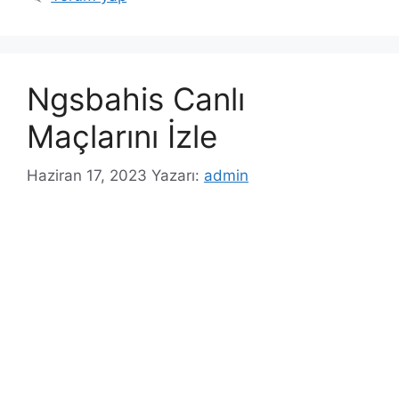
Ngsbahis Canlı
Maçlarını İzle
Haziran 17, 2023
Yazarı:
admin