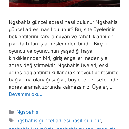
Ngsbahis güncel adresi nasıl bulunur Ngsbahis
güncel adresi nasıl bulunur? Bu, site üyelerinin
beklentilerini karşılamayan ve rahatlıklarını ön
planda tutan iş adreslerinden biridir. Birçok
oyuncu ve oyuncunun yaşadığı hayal
kırıklıklarından biri, giriş engelleri nedeniyle
adres değiştirmektir. Ngsbahis üyeleri, eski
adres bağlantınızı kullanarak mevcut adresinize
bağlanma olanağı sağlar, böylece her seferinde
adres aramak zorunda kalmazsınız. Üyeler, …
Devamını oku…
Kategoriler
Ngsbahis
Etiketler
ngsbahis güncel adresi nasıl bulunur
,