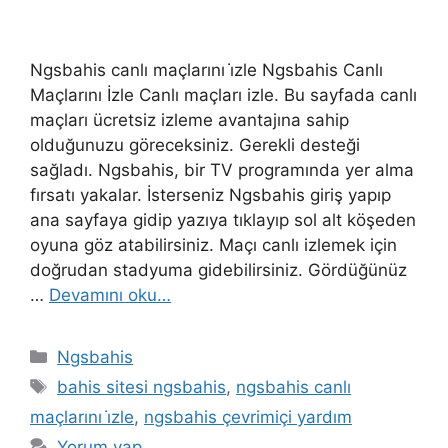
Ngsbahis canlı maçlarını i̇zle Ngsbahis Canlı
Maçlarını İzle Canlı maçları izle. Bu sayfada canlı
maçları ücretsiz izleme avantajına sahip
olduğunuzu göreceksiniz. Gerekli desteği
sağladı. Ngsbahis, bir TV programında yer alma
fırsatı yakalar. İsterseniz Ngsbahis giriş yapıp
ana sayfaya gidip yazıya tıklayıp sol alt köşeden
oyuna göz atabilirsiniz. Maçı canlı izlemek için
doğrudan stadyuma gidebilirsiniz. Gördüğünüz
…
Devamını oku…
Kategoriler
Ngsbahis
Etiketler
bahis sitesi ngsbahis
,
ngsbahis canlı
maçlarını i̇zle
,
ngsbahis çevrimiçi yardım
Yorum yap