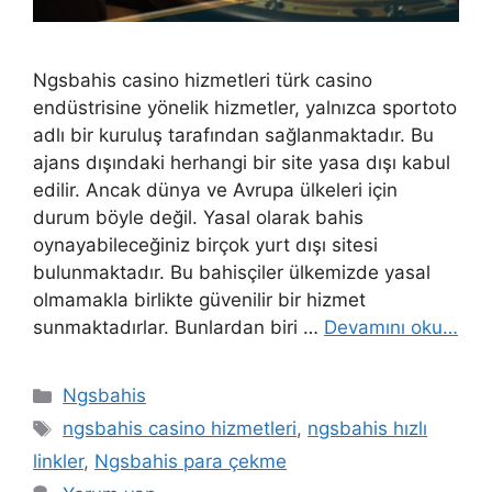
Ngsbahis casino hizmetleri türk casino
endüstrisine yönelik hizmetler, yalnızca sportoto
adlı bir kuruluş tarafından sağlanmaktadır. Bu
ajans dışındaki herhangi bir site yasa dışı kabul
edilir. Ancak dünya ve Avrupa ülkeleri için
durum böyle değil. Yasal olarak bahis
oynayabileceğiniz birçok yurt dışı sitesi
bulunmaktadır. Bu bahisçiler ülkemizde yasal
olmamakla birlikte güvenilir bir hizmet
sunmaktadırlar. Bunlardan biri …
Devamını oku…
Kategoriler
Ngsbahis
Etiketler
ngsbahis casino hizmetleri
,
ngsbahis hızlı
linkler
,
Ngsbahis para çekme