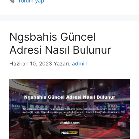
Yorum yap
Ngsbahis Güncel
Adresi Nasıl Bulunur
Haziran 10, 2023
Yazarı:
admin