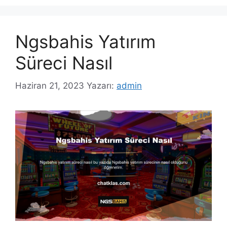
Ngsbahis Yatırım
Süreci Nasıl
Haziran 21, 2023
Yazarı:
admin