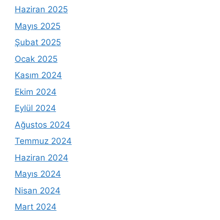
Haziran 2025
Mayıs 2025
Şubat 2025
Ocak 2025
Kasım 2024
Ekim 2024
Eylül 2024
Ağustos 2024
Temmuz 2024
Haziran 2024
Mayıs 2024
Nisan 2024
Mart 2024