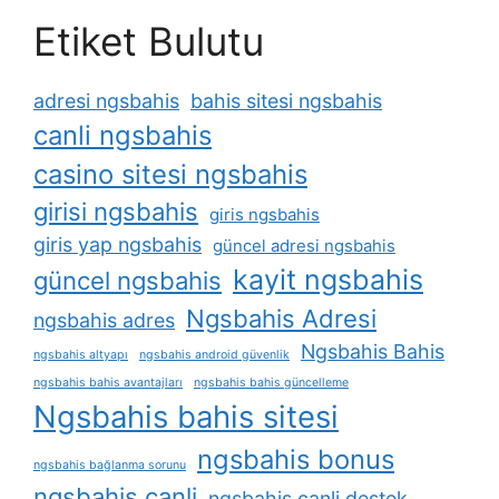
Etiket Bulutu
adresi ngsbahis
bahis sitesi ngsbahis
canli ngsbahis
casino sitesi ngsbahis
girisi ngsbahis
giris ngsbahis
giris yap ngsbahis
güncel adresi ngsbahis
kayit ngsbahis
güncel ngsbahis
Ngsbahis Adresi
ngsbahis adres
Ngsbahis Bahis
ngsbahis altyapı
ngsbahis android güvenlik
ngsbahis bahis avantajları
ngsbahis bahis güncelleme
Ngsbahis bahis sitesi
ngsbahis bonus
ngsbahis bağlanma sorunu
ngsbahis canli
ngsbahis canli destek