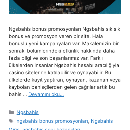
Ngsbahis bonus promosyonları Ngsbahis sık sık
bonus ve promosyon veren bir site. Hala
bonuslu yeni kampanyaları var. Makalemizin bir
sonraki bölümlerindeki etkinlik hakkında daha
fazla bilgi ve son başarılarımız var. Farklı
ülkelerden insanlar Ngsbahis hesabı aracılığıyla
casino sitelerine katılabilir ve oynayabilir. Bu
ülkelerde kayıt yaptıran, oynayan, kazanan veya
kaybolan bahisçilerden gelen çağrılar artık bu
bahis …
Devamını oku…
Kategoriler
Ngsbahis
Etiketler
ngsbahis bonus promosyonları
,
Ngsbahis
Giriş
,
ngsbahis spor kazançları