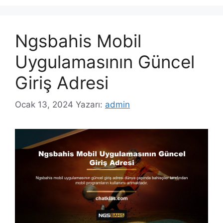
Ngsbahis Mobil
Uygulamasının Güncel
Giriş Adresi
Ocak 13, 2024
Yazarı:
admin