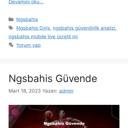
Devamını oku…
Kategoriler
Ngsbahis
Etiketler
Ngsbahis Giriş
,
ngsbahis güvenilirlik analizi
,
ngsbahis mobile live ücretli mi
Yorum yap
Ngsbahis Güvende
Mart 18, 2023
Yazarı:
admin