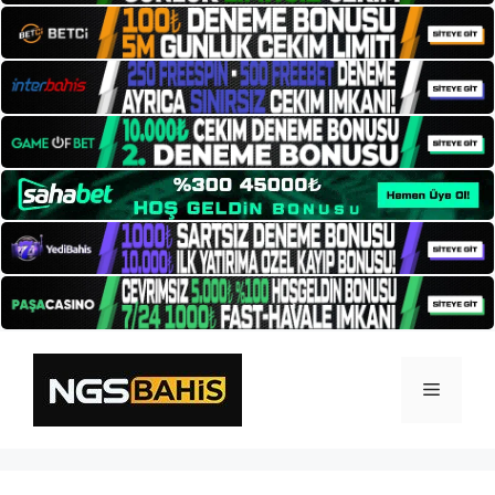
İçeriğe
atla
Menü