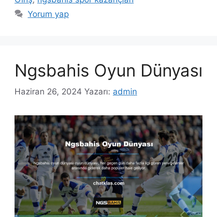
Yorum yap
Ngsbahis Oyun Dünyası
Haziran 26, 2024
Yazarı:
admin