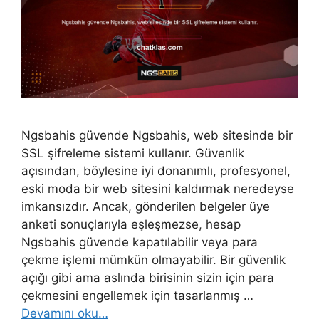
Ngsbahis güvende Ngsbahis, web sitesinde bir
SSL şifreleme sistemi kullanır. Güvenlik
açısından, böylesine iyi donanımlı, profesyonel,
eski moda bir web sitesini kaldırmak neredeyse
imkansızdır. Ancak, gönderilen belgeler üye
anketi sonuçlarıyla eşleşmezse, hesap
Ngsbahis güvende kapatılabilir veya para
çekme işlemi mümkün olmayabilir. Bir güvenlik
açığı gibi ama aslında birisinin sizin için para
çekmesini engellemek için tasarlanmış …
Devamını oku…