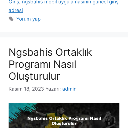
Giriş
,
ngsbahis mobil uygulamasının güncel giriş
adresi
Yorum yap
Ngsbahis Ortaklık
Programı Nasıl
Oluşturulur
Kasım 18, 2023
Yazarı:
admin