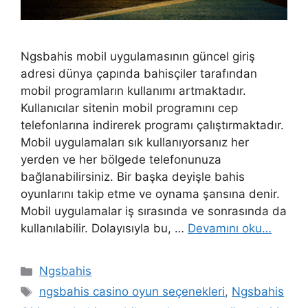
Ngsbahis mobil uygulamasının güncel giriş
adresi dünya çapında bahisçiler tarafından
mobil programların kullanımı artmaktadır.
Kullanıcılar sitenin mobil programını cep
telefonlarına indirerek programı çalıştırmaktadır.
Mobil uygulamaları sık kullanıyorsanız her
yerden ve her bölgede telefonunuza
bağlanabilirsiniz. Bir başka deyişle bahis
oyunlarını takip etme ve oynama şansına denir.
Mobil uygulamalar iş sırasında ve sonrasında da
kullanılabilir. Dolayısıyla bu, …
Devamını oku…
Kategoriler
Ngsbahis
Etiketler
ngsbahis casino oyun seçenekleri
,
Ngsbahis