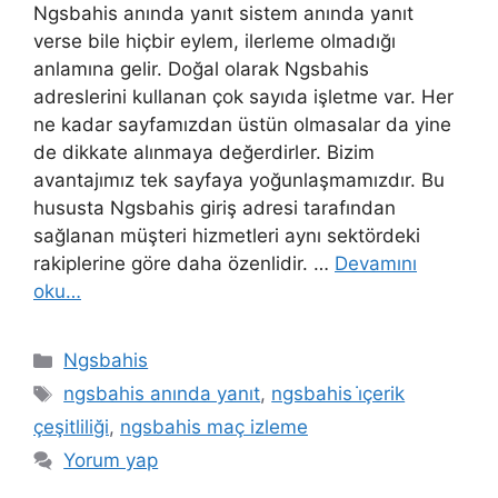
Ngsbahis anında yanıt sistem anında yanıt
verse bile hiçbir eylem, ilerleme olmadığı
anlamına gelir. Doğal olarak Ngsbahis
adreslerini kullanan çok sayıda işletme var. Her
ne kadar sayfamızdan üstün olmasalar da yine
de dikkate alınmaya değerdirler. Bizim
avantajımız tek sayfaya yoğunlaşmamızdır. Bu
hususta Ngsbahis giriş adresi tarafından
sağlanan müşteri hizmetleri aynı sektördeki
rakiplerine göre daha özenlidir. …
Devamını
oku…
Kategoriler
Ngsbahis
Etiketler
ngsbahis anında yanıt
,
ngsbahis i̇çerik
çeşitliliği
,
ngsbahis maç izleme
Yorum yap