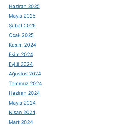
Haziran 2025
Mayıs 2025
Şubat 2025
Ocak 2025
Kasım 2024
Ekim 2024
Eylül 2024
Ağustos 2024
Temmuz 2024
Haziran 2024
Mayıs 2024
Nisan 2024
Mart 2024