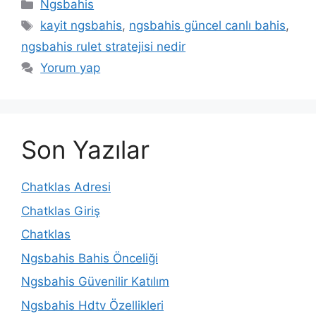
Kategoriler
Ngsbahis
Etiketler
kayit ngsbahis
,
ngsbahis güncel canlı bahis
,
ngsbahis rulet stratejisi nedir
Yorum yap
Son Yazılar
Chatklas Adresi
Chatklas Giriş
Chatklas
Ngsbahis Bahis Önceliği
Ngsbahis Güvenilir Katılım
Ngsbahis Hdtv Özellikleri