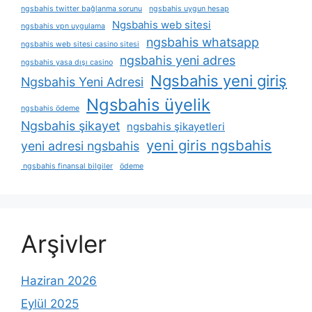
ngsbahis twitter bağlanma sorunu
ngsbahis uygun hesap
Ngsbahis web sitesi
ngsbahis vpn uygulama
ngsbahis whatsapp
ngsbahis web sitesi casino sitesi
ngsbahis yeni adres
ngsbahis yasa dışı casino
Ngsbahis yeni giriş
Ngsbahis Yeni Adresi
Ngsbahis üyelik
ngsbahis ödeme
Ngsbahis şikayet
ngsbahis şikayetleri
yeni giris ngsbahis
yeni adresi ngsbahis
ngsbahis finansal bilgiler
ödeme
Arşivler
Haziran 2026
Eylül 2025