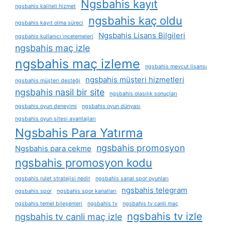
Ngsbahis kayıt
ngsbahis kaliteli hizmet
ngsbahis kaç oldu
ngsbahis kayıt olma süreci
Ngsbahis Lisans Bilgileri
ngsbahis kullanıcı i̇ncelemeleri
ngsbahis maç izle
ngsbahis maç izleme
ngsbahis mevcut lisansı
ngsbahis müşteri hizmetleri
ngsbahis müşteri desteği
ngsbahis nasil bir site
ngsbahis olasılık sonuçları
ngsbahis oyun deneyimi
ngsbahis oyun dünyası
ngsbahis oyun sitesi avantajları
Ngsbahis Para Yatırma
ngsbahis promosyon
Ngsbahis para çekme
ngsbahis promosyon kodu
ngsbahis rulet stratejisi nedir
ngsbahis sanal spor oyunları
ngsbahis telegram
ngsbahis spor
ngsbahis spor kanalları
ngsbahis temel bileşenleri
ngsbahis tv
ngsbahis tv canli maç
ngsbahis tv izle
ngsbahis tv canli maç izle