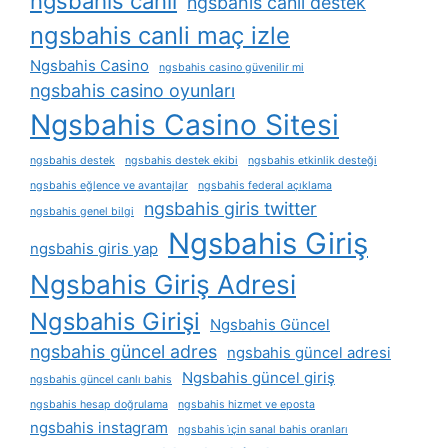
ngsbahis canli
ngsbahis canli destek
ngsbahis canli maç izle
Ngsbahis Casino
ngsbahis casino güvenilir mi
ngsbahis casino oyunları
Ngsbahis Casino Sitesi
ngsbahis destek
ngsbahis destek ekibi
ngsbahis etkinlik desteği
ngsbahis eğlence ve avantajlar
ngsbahis federal açıklama
ngsbahis giris twitter
ngsbahis genel bilgi
Ngsbahis Giriş
ngsbahis giris yap
Ngsbahis Giriş Adresi
Ngsbahis Girişi
Ngsbahis Güncel
ngsbahis güncel adres
ngsbahis güncel adresi
Ngsbahis güncel giriş
ngsbahis güncel canlı bahis
ngsbahis hesap doğrulama
ngsbahis hizmet ve eposta
ngsbahis instagram
ngsbahis i̇çin sanal bahis oranları