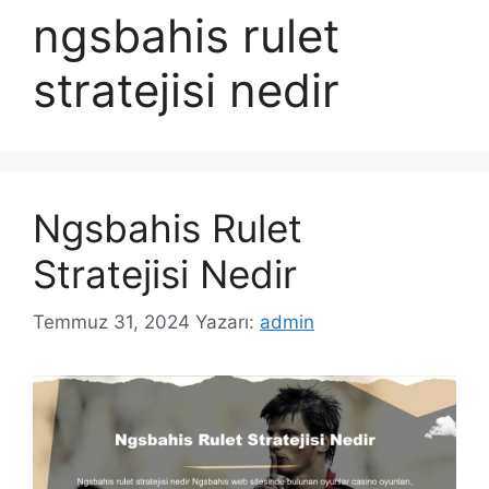
ngsbahis rulet
stratejisi nedir
Ngsbahis Rulet
Stratejisi Nedir
Temmuz 31, 2024
Yazarı:
admin