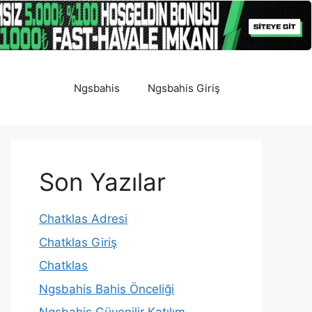
Ngsbahis
Ngsbahis Giriş
Son Yazılar
Chatklas Adresi
Chatklas Giriş
Chatklas
Ngsbahis Bahis Önceliği