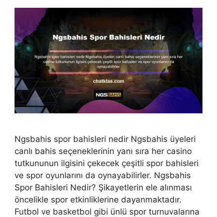
Ngsbahis spor bahisleri nedir Ngsbahis üyeleri
canlı bahis seçeneklerinin yanı sıra her casino
tutkununun ilgisini çekecek çeşitli spor bahisleri
ve spor oyunlarını da oynayabilirler. Ngsbahis
Spor Bahisleri Nedir? Şikayetlerin ele alınması
öncelikle spor etkinliklerine dayanmaktadır.
Futbol ve basketbol gibi ünlü spor turnuvalarına