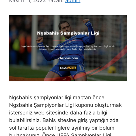
Kasım 11, 2023
Yazarı:
admin
Ngsbahis şampiyonlar ligi maçtan önce
Ngsbahis Şampiyonlar Ligi kuponu oluşturmak
isterseniz web sitesinde daha fazla bilgi
bulabilirsiniz. Bahis sitesine giriş yaptığınızda
sol tarafta popüler liglere ayrılmış bir bölüm
bulacaksınız. Önce UEFA Şampiyonlar Ligi,