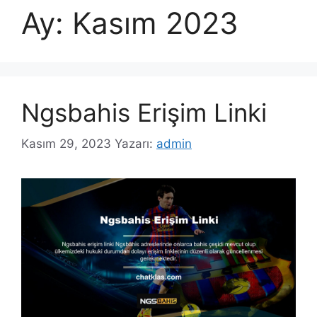
Ay:
Kasım 2023
Ngsbahis Erişim Linki
Kasım 29, 2023
Yazarı:
admin