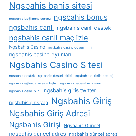
Ngsbahis bahis sitesi
ngsbahis bonus
ngsbahis bağlanma sorunu
ngsbahis canli
ngsbahis canli destek
ngsbahis canli maç izle
Ngsbahis Casino
ngsbahis casino güvenilir mi
ngsbahis casino oyunları
Ngsbahis Casino Sitesi
ngsbahis destek
ngsbahis destek ekibi
ngsbahis etkinlik desteği
ngsbahis eğlence ve avantajlar
ngsbahis federal açıklama
ngsbahis giris twitter
ngsbahis genel bilgi
Ngsbahis Giriş
ngsbahis giris yap
Ngsbahis Giriş Adresi
Ngsbahis Girişi
Ngsbahis Güncel
ngsbahis güncel adres
ngsbahis güncel adresi