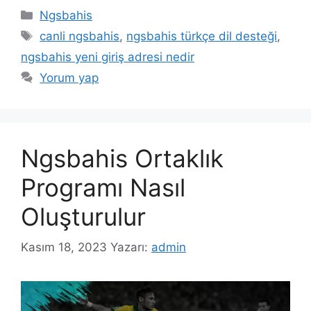
Kategoriler
Ngsbahis
Etiketler
canli ngsbahis
,
ngsbahis türkçe dil desteği
,
ngsbahis yeni giriş adresi nedir
Yorum yap
Ngsbahis Ortaklık
Programı Nasıl
Oluşturulur
Kasım 18, 2023
Yazarı:
admin