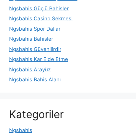
Ngsbahis Güçlü Bahisler
Ngsbahis Casino Sekmesi
Ngsbahis Spor Dalları
Ngsbahis Bahisler
Ngsbahis Güvenilirdir
Ngsbahis Kar Elde Etme
Ngsbahis Arayüz
Ngsbahis Bahis Alanı
Kategoriler
Ngsbahis