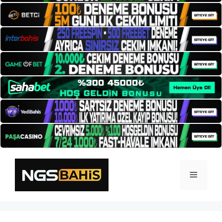
İçeriğe
atla
Menü