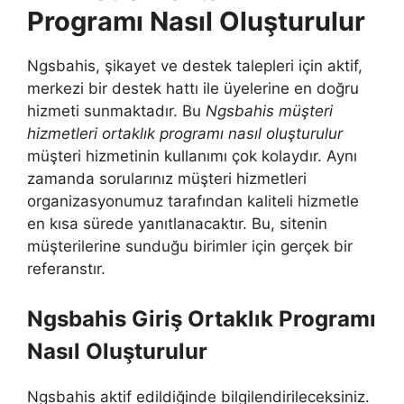
Programı Nasıl Oluşturulur
Ngsbahis, şikayet ve destek talepleri için aktif,
merkezi bir destek hattı ile üyelerine en doğru
hizmeti sunmaktadır. Bu
Ngsbahis müşteri
hizmetleri ortaklık programı nasıl oluşturulur
müşteri hizmetinin kullanımı çok kolaydır. Aynı
zamanda sorularınız müşteri hizmetleri
organizasyonumuz tarafından kaliteli hizmetle
en kısa sürede yanıtlanacaktır. Bu, sitenin
müşterilerine sunduğu birimler için gerçek bir
referanstır.
Ngsbahis Giriş Ortaklık Programı
Nasıl Oluşturulur
Ngsbahis aktif edildiğinde bilgilendirileceksiniz.