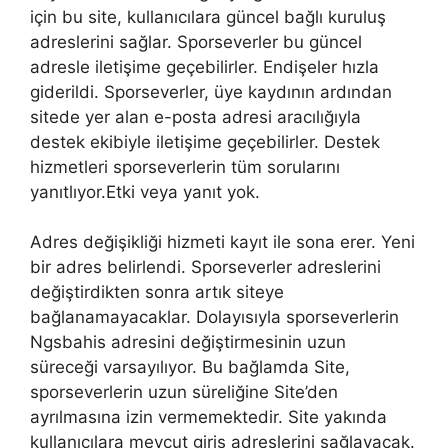
için bu site, kullanıcılara güncel bağlı kuruluş
adreslerini sağlar. Sporseverler bu güncel
adresle iletişime geçebilirler. Endişeler hızla
giderildi. Sporseverler, üye kaydının ardından
sitede yer alan e-posta adresi aracılığıyla
destek ekibiyle iletişime geçebilirler. Destek
hizmetleri sporseverlerin tüm sorularını
yanıtlıyor.Etki veya yanıt yok.
Adres değişikliği hizmeti kayıt ile sona erer. Yeni
bir adres belirlendi. Sporseverler adreslerini
değiştirdikten sonra artık siteye
bağlanamayacaklar. Dolayısıyla sporseverlerin
Ngsbahis adresini değiştirmesinin uzun
süreceği varsayılıyor. Bu bağlamda Site,
sporseverlerin uzun süreliğine Site’den
ayrılmasına izin vermemektedir. Site yakında
kullanıcılara mevcut giriş adreslerini sağlayacak.