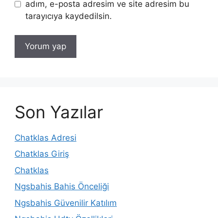
adım, e-posta adresim ve site adresim bu
tarayıcıya kaydedilsin.
Son Yazılar
Chatklas Adresi
Chatklas Giriş
Chatklas
Ngsbahis Bahis Önceliği
Ngsbahis Güvenilir Katılım