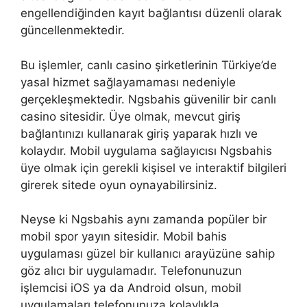
engellendiğinden kayıt bağlantısı düzenli olarak
güncellenmektedir.
Bu işlemler, canlı casino şirketlerinin Türkiye’de
yasal hizmet sağlayamaması nedeniyle
gerçekleşmektedir. Ngsbahis güvenilir bir canlı
casino sitesidir. Üye olmak, mevcut giriş
bağlantınızı kullanarak giriş yaparak hızlı ve
kolaydır. Mobil uygulama sağlayıcısı Ngsbahis
üye olmak için gerekli kişisel ve interaktif bilgileri
girerek sitede oyun oynayabilirsiniz.
Neyse ki Ngsbahis aynı zamanda popüler bir
mobil spor yayın sitesidir. Mobil bahis
uygulaması güzel bir kullanıcı arayüzüne sahip
göz alıcı bir uygulamadır. Telefonunuzun
işlemcisi iOS ya da Android olsun, mobil
uygulamaları telefonunuza kolaylıkla