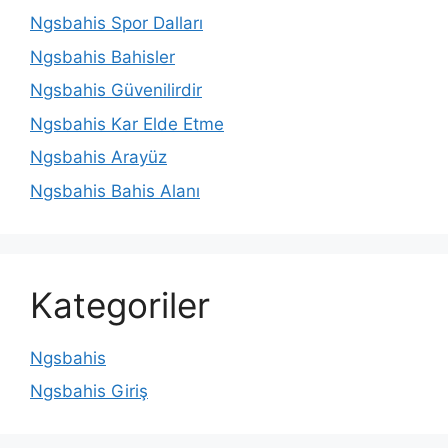
Ngsbahis Spor Dalları
Ngsbahis Bahisler
Ngsbahis Güvenilirdir
Ngsbahis Kar Elde Etme
Ngsbahis Arayüz
Ngsbahis Bahis Alanı
Kategoriler
Ngsbahis
Ngsbahis Giriş