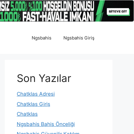
Ngsbahis
Ngsbahis Giriş
Son Yazılar
Chatklas Adresi
Chatklas Giriş
Chatklas
Ngsbahis Bahis Önceliği