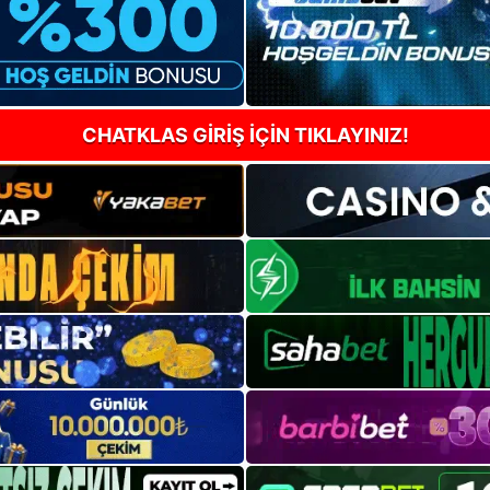
CHATKLAS GİRİŞ İÇİN TIKLAYINIZ!