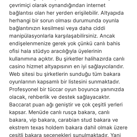
çevrimiçi olarak oynandığından internet
bağlantısı olan her yerden erişilebilir. Altyapıda
herhangi bir sorun olması durumunda oyunla
bağlantınızın kesilmesi veya daha ciddi
manipülasyonlarla karşılaşabilirsiniz. Ancak
endişelenmenize gerek yok çünkü canlı bahis
ofisi hala stüdyo aracılığıyla üyelerinin
kullanımına açıktır. Bu şirketler halihazırda canlı
casino hizmet altyapısının en iyi sağlayıcılarıdır.
Web sitesi bu şirketlerin sunduğu tüm bakara
oyunlarının kapsamlı bir listesini sunmaktadır.
Profesyonel bir tüccar oyun boyunca yanınızda
olacak, rehberlik ve destek sağlayacaktır.
Baccarat puan ağı geniştir ve çok çeşitli yerleri
kapsar. Menüde canlı rusça bakara, canlı
bakara, vip bakara, carabian stud bakara ve
ekstrem texas holdem bakara dahil olmak üzere
çeşitli bakara seçenekleri sunulmaktadır. Yani