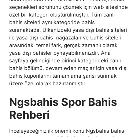
seçenekleri sorununu çözmek için web sitesinde
özel bir kategori oluşturulmuştur. Tüm canlı
bahis siteleri aynı kategoride bahis
sunmaktadır. Ülkenizdeki yasa dışı bahis siteleri
ile yasa dışı bahis mağazaları ve bahis siteleri
arasındaki temel fark, gerçek zamanlı olarak
yasa dışı bahisler oynayabilmenizdir. Ana
sayfaya gelindiğinde birinci kategorideki canlı
bahis bölümü, devam eden maçlar için yasa dışı
bahis kuponlarını tamamlama şansı sunmak
üzere özel olarak hazırlanmıştır.
Ngsbahis Spor Bahis
Rehberi
İnceleyeceğiniz ilk önemli konu Ngsbahis bahis