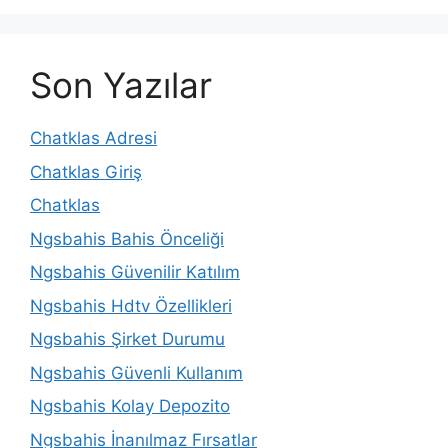
Son Yazılar
Chatklas Adresi
Chatklas Giriş
Chatklas
Ngsbahis Bahis Önceliği
Ngsbahis Güvenilir Katılım
Ngsbahis Hdtv Özellikleri
Ngsbahis Şirket Durumu
Ngsbahis Güvenli Kullanım
Ngsbahis Kolay Depozito
Ngsbahis İnanılmaz Fırsatlar