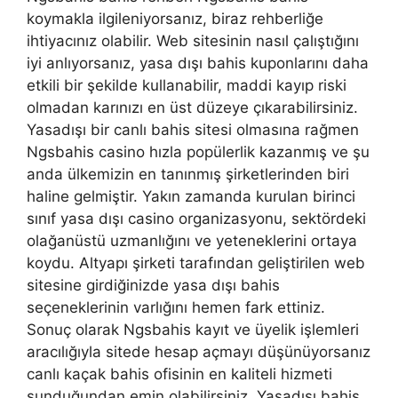
koymakla ilgileniyorsanız, biraz rehberliğe
ihtiyacınız olabilir. Web sitesinin nasıl çalıştığını
iyi anlıyorsanız, yasa dışı bahis kuponlarını daha
etkili bir şekilde kullanabilir, maddi kayıp riski
olmadan karınızı en üst düzeye çıkarabilirsiniz.
Yasadışı bir canlı bahis sitesi olmasına rağmen
Ngsbahis casino hızla popülerlik kazanmış ve şu
anda ülkemizin en tanınmış şirketlerinden biri
haline gelmiştir. Yakın zamanda kurulan birinci
sınıf yasa dışı casino organizasyonu, sektördeki
olağanüstü uzmanlığını ve yeteneklerini ortaya
koydu. Altyapı şirketi tarafından geliştirilen web
sitesine girdiğinizde yasa dışı bahis
seçeneklerinin varlığını hemen fark ettiniz.
Sonuç olarak Ngsbahis kayıt ve üyelik işlemleri
aracılığıyla sitede hesap açmayı düşünüyorsanız
canlı kaçak bahis ofisinin en kaliteli hizmeti
sunduğundan emin olabilirsiniz. Yasadışı bahis