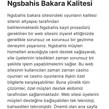
Ngsbahis Bakara Kalitesi
Ngsbahis bakara sitesindeki oyunların kalitesi
sitenin altyapısı tarafından
belirlenmektedir.Ngsbahis kayıt prosedürü
gerektiren bir web sitesini ziyaret ettiğinizde
genellikle sorunsuz ve sorunsuz bir gezinme
deneyimi yaşarsınız. Ngsbahis müşteri
hizmetleri aracılığıyla canlı destek sağlayarak,
site üyelerinin istedikleri zaman sorunsuz bir
şekilde işlem yapabilmelerini sağlar. Bu web
sitesinin kullanıcıları zaman zaman casino
oyunları ve casino oyunlarına ilişkin özel
bilgilerle karşılaşabilirler. Buna yönelik tüm
çözümler, özel müşteri destek ekibimiz
tarafından sağlanmaktadır. Web sitesi üyelerini
müşteri desteğine bağlayabilen tek teknoloji,
bahsedilen teknolojidir. Önemli olan ana sayfa