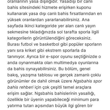
oranlarının yasa dışılığıdır. Yasadışı bir canlı
bahis sitesindeki hizmete erişirken kuponu
kullanarak yasa dışı canlı bahis fırsatlarından en
yüksek oranlardan yararlanabilirsiniz. Ana
sayfada ikinci kategoride yer alan canlı yayın
sekmesine tıkladığınızda sol tarafta sporla ilgili
kategorilerin görüntülendiğini göreceksiniz.
Burası futbol ve basketbol gibi popüler sporların
yanı sıra kriket gibi ekstrem sporlarla da
tanınıyor. Ayrıca bir e-spor oyunu seçtiğinizde o
anda oynanmakta olan multimedya oyunlarına
da bahis oynayabilirsiniz. Bu bölüm, genel
bakış, yazışma tablosu ve gerçek zamanlı çoklu
görünümler de dahil olmak üzere
Ngsbahis spor
bahis rehberi
için çok çeşitli temel araçlara
erişim sağlar. Ngsbahis bahislerinin yasallığı,
özellikle bir üyenin yapabileceği minimum para
yatırma tutarı açısından büyük ilgi gören bir