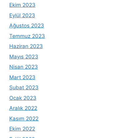
Ekim 2023
Eylül 2023
Ağustos 2023
Temmuz 2023
Haziran 2023
Mayıs 2023
Nisan 2023
Mart 2023
Şubat 2023
Ocak 2023
Aralık 2022
Kasım 2022
Ekim 2022