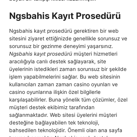
Ngsbahis Kayıt Prosedürü
Ngsbahis kayıt prosedürü gerektiren bir web
sitesini ziyaret ettiğinizde genellikle sorunsuz ve
sorunsuz bir gezinme deneyimi yaşarsınız.
Ngsbahis kayıt prosedürü
müşteri hizmetleri
aracılığıyla canlı destek sağlayarak, site
üyelerinin istedikleri zaman sorunsuz bir şekilde
işlem yapabilmelerini sağlar. Bu web sitesinin
kullanıcıları zaman zaman casino oyunları ve
casino oyunlarına ilişkin özel bilgilerle
karşılaşabilirler. Buna yönelik tüm çözümler, özel
müşteri destek ekibimiz tarafından
sağlanmaktadır. Web sitesi üyelerini müşteri
desteğine bağlayabilen tek teknoloji,
bahsedilen teknolojidir. Önemli olan ana sayfa