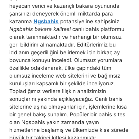
heyecan verici ve kazançlı bakara oyununda
şansınızı deneyerek önemli miktarda para
kazanma
Ngsbahis
potansiyeline sahipsiniz.
Ngsbahis bakara kalitesi
canlı bahis platformu
olarak tanınmaktadır ve herhangi bir olumsuz
geri bildirim almamaktadır. Editörlerimiz bu
iddianın geçerliliğini belirlemek için birkaç ay
boyunca konuyu inceledi. Olumsuz yorumlara
özellikle odaklanarak, ülke çapındaki tüm
olumsuz inceleme web sitelerini ve bağımsız
kuruluşları kapsamlı bir şekilde inceliyoruz.
Topladığımız verilere ilişkin analizimizin
sonuçlarını yakında açıklayacağız. Canlı bahis
sitelerine aşina olmayanlar için, işlemlerine kısa
bir genel bakış sunalım. Popüler bir bahis sitesi
olan Ngsbahis yakın zamanda yayın
hizmetlerine başlamış ve ülkemizde kısa sürede
büyük bir takipçi kitlesi kazanmıştır.