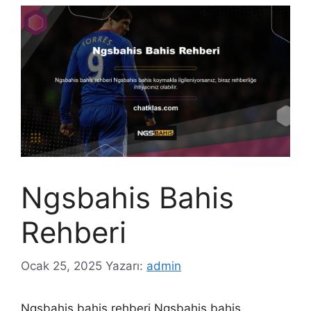
Ngsbahis Bahis
Rehberi
Ocak 25, 2025
Yazarı:
admin
Ngsbahis bahis rehberi Ngsbahis bahis