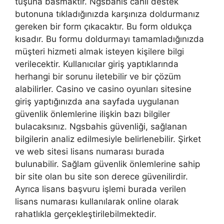
tuşuna basmaktır. Ngsbahis canlı destek
butonuna tıkladığınızda karşınıza doldurmanız
gereken bir form çıkacaktır. Bu form oldukça
kısadır. Bu formu doldurmayı tamamladığınızda
müşteri hizmeti almak isteyen kişilere bilgi
verilecektir. Kullanıcılar giriş yaptıklarında
herhangi bir sorunu iletebilir ve bir çözüm
alabilirler. Casino ve casino oyunları sitesine
giriş yaptığınızda ana sayfada uygulanan
güvenlik önlemlerine ilişkin bazı bilgiler
bulacaksınız. Ngsbahis güvenliği, sağlanan
bilgilerin analiz edilmesiyle belirlenebilir. Şirket
ve web sitesi lisans numarası burada
bulunabilir. Sağlam güvenlik önlemlerine sahip
bir site olan bu site son derece güvenilirdir.
Ayrıca lisans başvuru işlemi burada verilen
lisans numarası kullanılarak online olarak
rahatlıkla gerçekleştirilebilmektedir.