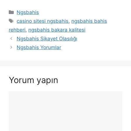
Kategoriler
Ngsbahis
Etiketler
casino sitesi ngsbahis
,
ngsbahis bahis
rehberi
,
ngsbahis bakara kalitesi
Ngsbahis Şikayet Olasılığı
Ngsbahis Yorumlar
Yorum yapın
Yorum