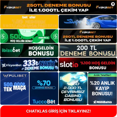
×
CHATKLAS GİRİŞ İÇİN TIKLAYINIZ!