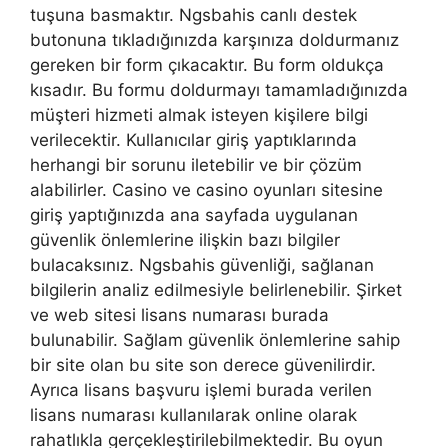
tuşuna basmaktır. Ngsbahis canlı destek
butonuna tıkladığınızda karşınıza doldurmanız
gereken bir form çıkacaktır. Bu form oldukça
kısadır. Bu formu doldurmayı tamamladığınızda
müşteri hizmeti almak isteyen kişilere bilgi
verilecektir. Kullanıcılar giriş yaptıklarında
herhangi bir sorunu iletebilir ve bir çözüm
alabilirler. Casino ve casino oyunları sitesine
giriş yaptığınızda ana sayfada uygulanan
güvenlik önlemlerine ilişkin bazı bilgiler
bulacaksınız. Ngsbahis güvenliği, sağlanan
bilgilerin analiz edilmesiyle belirlenebilir. Şirket
ve web sitesi lisans numarası burada
bulunabilir. Sağlam güvenlik önlemlerine sahip
bir site olan bu site son derece güvenilirdir.
Ayrıca lisans başvuru işlemi burada verilen
lisans numarası kullanılarak online olarak
rahatlıkla gerçekleştirilebilmektedir. Bu oyun