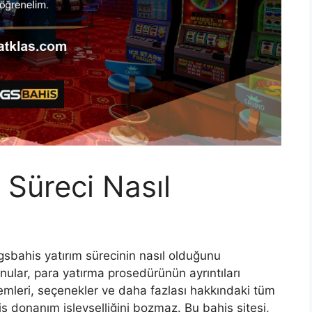
 Süreci Nasıl
gsbahis yatırım sürecinin nasıl olduğunu
lar, para yatırma prosedürünün ayrıntıları
emleri, seçenekler ve daha fazlası hakkındaki tüm
s donanım işlevselliğini bozmaz. Bu bahis sitesi,