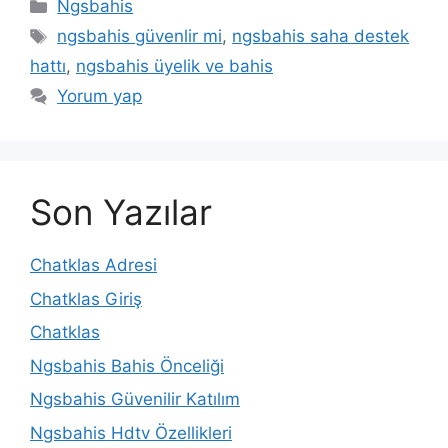
Kategoriler
Ngsbahis
Etiketler
ngsbahis güvenlir mi
,
ngsbahis saha destek
hattı
,
ngsbahis üyelik ve bahis
Yorum yap
Son Yazılar
Chatklas Adresi
Chatklas Giriş
Chatklas
Ngsbahis Bahis Önceliği
Ngsbahis Güvenilir Katılım
Ngsbahis Hdtv Özellikleri