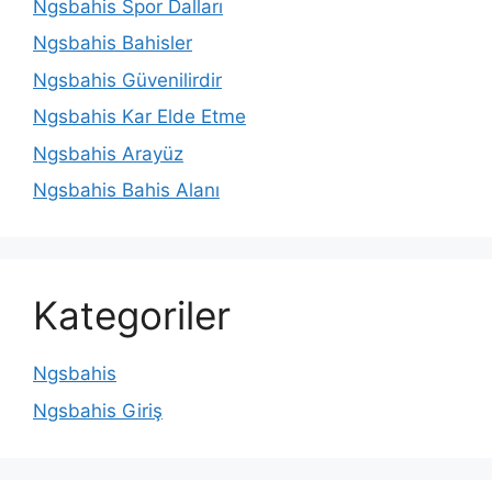
Ngsbahis Spor Dalları
Ngsbahis Bahisler
Ngsbahis Güvenilirdir
Ngsbahis Kar Elde Etme
Ngsbahis Arayüz
Ngsbahis Bahis Alanı
Kategoriler
Ngsbahis
Ngsbahis Giriş