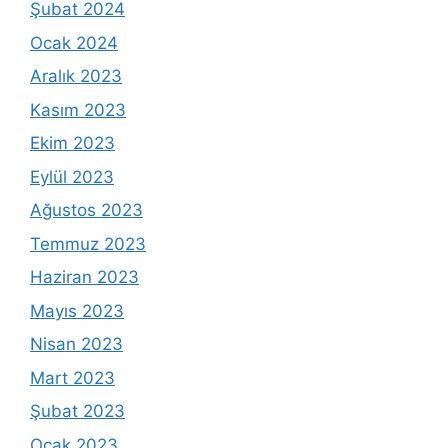
Şubat 2024
Ocak 2024
Aralık 2023
Kasım 2023
Ekim 2023
Eylül 2023
Ağustos 2023
Temmuz 2023
Haziran 2023
Mayıs 2023
Nisan 2023
Mart 2023
Şubat 2023
Ocak 2023