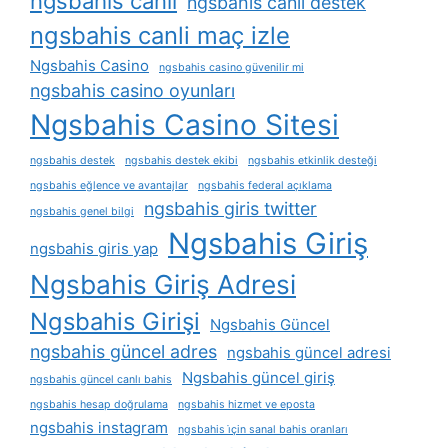
ngsbahis canli
ngsbahis canli destek
ngsbahis canli maç izle
Ngsbahis Casino
ngsbahis casino güvenilir mi
ngsbahis casino oyunları
Ngsbahis Casino Sitesi
ngsbahis destek
ngsbahis destek ekibi
ngsbahis etkinlik desteği
ngsbahis eğlence ve avantajlar
ngsbahis federal açıklama
ngsbahis giris twitter
ngsbahis genel bilgi
Ngsbahis Giriş
ngsbahis giris yap
Ngsbahis Giriş Adresi
Ngsbahis Girişi
Ngsbahis Güncel
ngsbahis güncel adres
ngsbahis güncel adresi
Ngsbahis güncel giriş
ngsbahis güncel canlı bahis
ngsbahis hesap doğrulama
ngsbahis hizmet ve eposta
ngsbahis instagram
ngsbahis i̇çin sanal bahis oranları