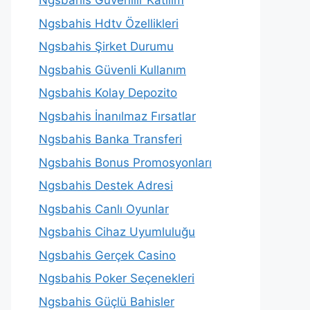
Ngsbahis Güvenilir Katılım
Ngsbahis Hdtv Özellikleri
Ngsbahis Şirket Durumu
Ngsbahis Güvenli Kullanım
Ngsbahis Kolay Depozito
Ngsbahis İnanılmaz Fırsatlar
Ngsbahis Banka Transferi
Ngsbahis Bonus Promosyonları
Ngsbahis Destek Adresi
Ngsbahis Canlı Oyunlar
Ngsbahis Cihaz Uyumluluğu
Ngsbahis Gerçek Casino
Ngsbahis Poker Seçenekleri
Ngsbahis Güçlü Bahisler