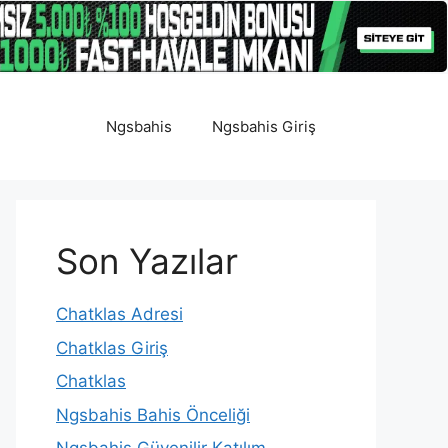
Ngsbahis
Ngsbahis Giriş
Son Yazılar
Chatklas Adresi
Chatklas Giriş
Chatklas
Ngsbahis Bahis Önceliği