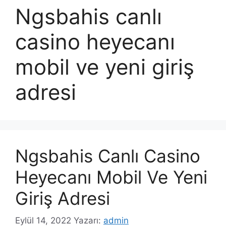
Ngsbahis canlı
casino heyecanı
mobil ve yeni giriş
adresi
Ngsbahis Canlı Casino
Heyecanı Mobil Ve Yeni
Giriş Adresi
Eylül 14, 2022
Yazarı:
admin