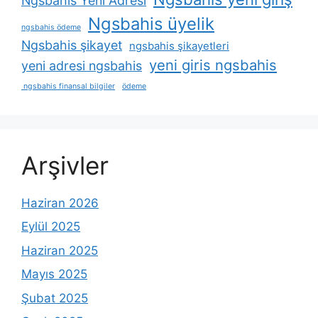
Ngsbahis Yeni Adresi
Ngsbahis üyelik
ngsbahis ödeme
Ngsbahis şikayet
ngsbahis şikayetleri
yeni giris ngsbahis
yeni adresi ngsbahis
ngsbahis finansal bilgiler
ödeme
Arşivler
Haziran 2026
Eylül 2025
Haziran 2025
Mayıs 2025
Şubat 2025