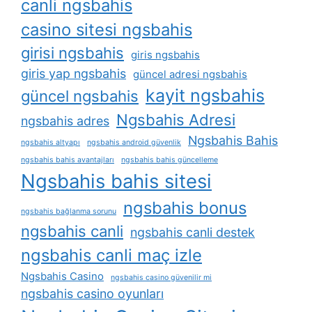
canli ngsbahis
casino sitesi ngsbahis
girisi ngsbahis
giris ngsbahis
giris yap ngsbahis
güncel adresi ngsbahis
kayit ngsbahis
güncel ngsbahis
Ngsbahis Adresi
ngsbahis adres
Ngsbahis Bahis
ngsbahis altyapı
ngsbahis android güvenlik
ngsbahis bahis avantajları
ngsbahis bahis güncelleme
Ngsbahis bahis sitesi
ngsbahis bonus
ngsbahis bağlanma sorunu
ngsbahis canli
ngsbahis canli destek
ngsbahis canli maç izle
Ngsbahis Casino
ngsbahis casino güvenilir mi
ngsbahis casino oyunları