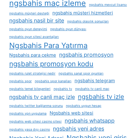
ngsbahis maç izleme
ngsbahis mevcut lisansı
ngsbahis müşteri hizmetleri
ngsbahis müşteri desteği
ngsbahis nasil bir site
ngsbahis olasılık sonuçları
ngsbahis oyun deneyimi
ngsbahis oyun dünyası
ngsbahis oyun sitesi avantajları
Ngsbahis Para Yatırma
ngsbahis promosyon
Ngsbahis para çekme
ngsbahis promosyon kodu
ngsbahis rulet stratejisi nedir
ngsbahis sanal spor oyunları
ngsbahis telegram
ngsbahis spor
ngsbahis spor kanalları
ngsbahis temel bileşenleri
ngsbahis tv
ngsbahis tv canli maç
ngsbahis tv izle
ngsbahis tv canli maç izle
ngsbahis twitter bağlanma sorunu
ngsbahis uygun hesap
Ngsbahis web sitesi
ngsbahis vpn uygulama
ngsbahis whatsapp
ngsbahis web sitesi casino sitesi
ngsbahis yeni adres
ngsbahis yasa dışı casino
Ngsbahis yeni giriş