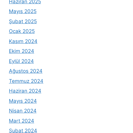
Haziran 2025
Mayıs 2025
Şubat 2025
Ocak 2025
Kasım 2024
Ekim 2024
Eylül 2024
Ağustos 2024
Temmuz 2024
Haziran 2024
Mayıs 2024
Nisan 2024
Mart 2024
Şubat 2024