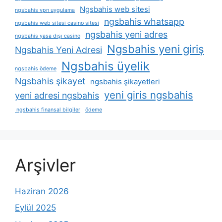
Ngsbahis web sitesi
ngsbahis vpn uygulama
ngsbahis whatsapp
ngsbahis web sitesi casino sitesi
ngsbahis yeni adres
ngsbahis yasa dışı casino
Ngsbahis yeni giriş
Ngsbahis Yeni Adresi
Ngsbahis üyelik
ngsbahis ödeme
Ngsbahis şikayet
ngsbahis şikayetleri
yeni giris ngsbahis
yeni adresi ngsbahis
ngsbahis finansal bilgiler
ödeme
Arşivler
Haziran 2026
Eylül 2025