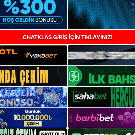
CHATKLAS GİRİŞ İÇİN TIKLAYINIZ!