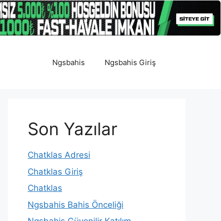
Ngsbahis
Ngsbahis Giriş
Son Yazılar
Chatklas Adresi
Chatklas Giriş
Chatklas
Ngsbahis Bahis Önceliği