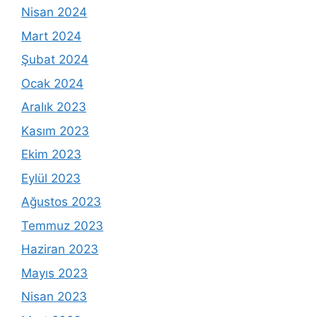
Nisan 2024
Mart 2024
Şubat 2024
Ocak 2024
Aralık 2023
Kasım 2023
Ekim 2023
Eylül 2023
Ağustos 2023
Temmuz 2023
Haziran 2023
Mayıs 2023
Nisan 2023