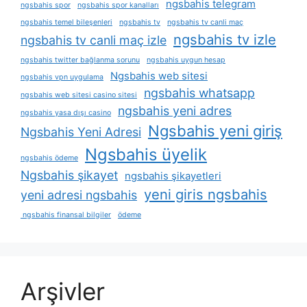
ngsbahis telegram
ngsbahis spor
ngsbahis spor kanalları
ngsbahis temel bileşenleri
ngsbahis tv
ngsbahis tv canli maç
ngsbahis tv izle
ngsbahis tv canli maç izle
ngsbahis twitter bağlanma sorunu
ngsbahis uygun hesap
Ngsbahis web sitesi
ngsbahis vpn uygulama
ngsbahis whatsapp
ngsbahis web sitesi casino sitesi
ngsbahis yeni adres
ngsbahis yasa dışı casino
Ngsbahis yeni giriş
Ngsbahis Yeni Adresi
Ngsbahis üyelik
ngsbahis ödeme
Ngsbahis şikayet
ngsbahis şikayetleri
yeni giris ngsbahis
yeni adresi ngsbahis
ngsbahis finansal bilgiler
ödeme
Arşivler