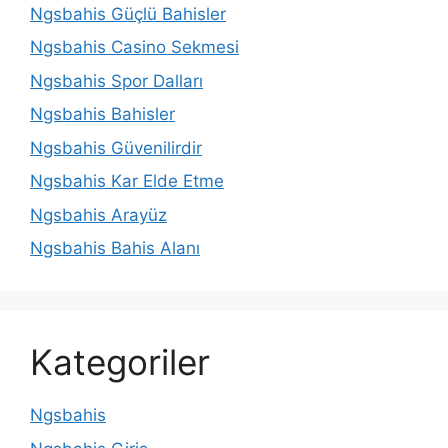
Ngsbahis Güçlü Bahisler
Ngsbahis Casino Sekmesi
Ngsbahis Spor Dalları
Ngsbahis Bahisler
Ngsbahis Güvenilirdir
Ngsbahis Kar Elde Etme
Ngsbahis Arayüz
Ngsbahis Bahis Alanı
Kategoriler
Ngsbahis