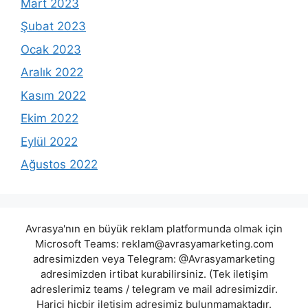
Mart 2023
Şubat 2023
Ocak 2023
Aralık 2022
Kasım 2022
Ekim 2022
Eylül 2022
Ağustos 2022
Avrasya'nın en büyük reklam platformunda olmak için
Microsoft Teams:
reklam@avrasyamarketing.com
adresimizden veya Telegram: @Avrasyamarketing
adresimizden irtibat kurabilirsiniz. (Tek iletişim
adreslerimiz teams / telegram ve mail adresimizdir.
Harici hiçbir iletişim adresimiz bulunmamaktadır.