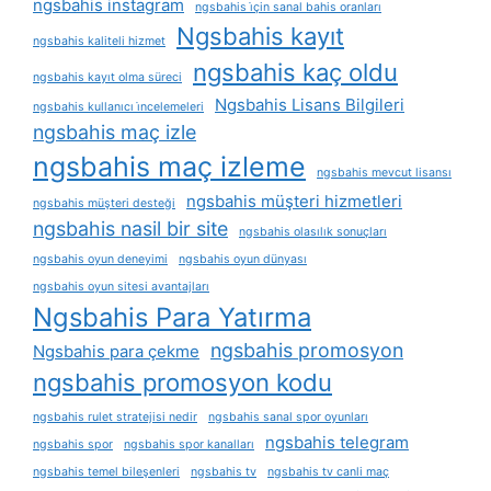
ngsbahis instagram
ngsbahis i̇çin sanal bahis oranları
Ngsbahis kayıt
ngsbahis kaliteli hizmet
ngsbahis kaç oldu
ngsbahis kayıt olma süreci
Ngsbahis Lisans Bilgileri
ngsbahis kullanıcı i̇ncelemeleri
ngsbahis maç izle
ngsbahis maç izleme
ngsbahis mevcut lisansı
ngsbahis müşteri hizmetleri
ngsbahis müşteri desteği
ngsbahis nasil bir site
ngsbahis olasılık sonuçları
ngsbahis oyun deneyimi
ngsbahis oyun dünyası
ngsbahis oyun sitesi avantajları
Ngsbahis Para Yatırma
ngsbahis promosyon
Ngsbahis para çekme
ngsbahis promosyon kodu
ngsbahis rulet stratejisi nedir
ngsbahis sanal spor oyunları
ngsbahis telegram
ngsbahis spor
ngsbahis spor kanalları
ngsbahis temel bileşenleri
ngsbahis tv
ngsbahis tv canli maç