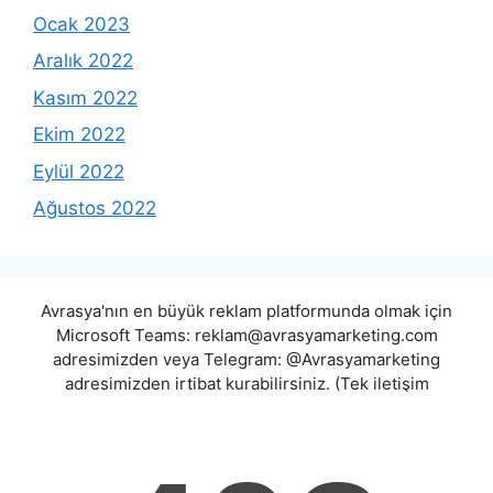
Ocak 2023
Aralık 2022
Kasım 2022
Ekim 2022
Eylül 2022
Ağustos 2022
Avrasya'nın en büyük reklam platformunda olmak için
Microsoft Teams:
reklam@avrasyamarketing.com
adresimizden veya Telegram: @Avrasyamarketing
adresimizden irtibat kurabilirsiniz. (Tek iletişim
adreslerimiz teams / telegram ve mail adresimizdir.
Harici hiçbir iletişim adresimiz bulunmamaktadır.
Lütfen itibar etmeyiniz.) Türkiye yasalarına göre 7258
sayılı kanun uyarınca yasa dışı bahis oynamanın