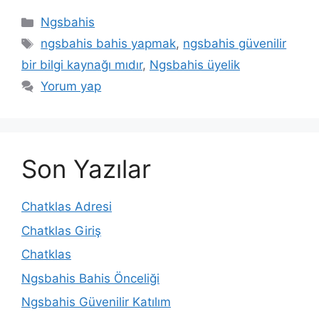
Kategoriler
Ngsbahis
Etiketler
ngsbahis bahis yapmak
,
ngsbahis güvenilir
bir bilgi kaynağı mıdır
,
Ngsbahis üyelik
Yorum yap
Son Yazılar
Chatklas Adresi
Chatklas Giriş
Chatklas
Ngsbahis Bahis Önceliği
Ngsbahis Güvenilir Katılım