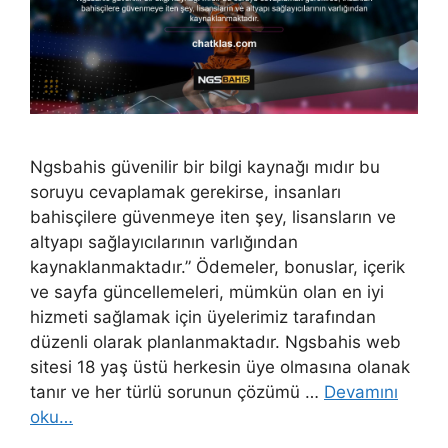
Ngsbahis güvenilir bir bilgi kaynağı mıdır bu
soruyu cevaplamak gerekirse, insanları
bahisçilere güvenmeye iten şey, lisansların ve
altyapı sağlayıcılarının varlığından
kaynaklanmaktadır.” Ödemeler, bonuslar, içerik
ve sayfa güncellemeleri, mümkün olan en iyi
hizmeti sağlamak için üyelerimiz tarafından
düzenli olarak planlanmaktadır. Ngsbahis web
sitesi 18 yaş üstü herkesin üye olmasına olanak
tanır ve her türlü sorunun çözümü …
Devamını
oku…