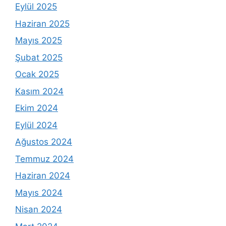
Eylül 2025
Haziran 2025
Mayıs 2025
Şubat 2025
Ocak 2025
Kasım 2024
Ekim 2024
Eylül 2024
Ağustos 2024
Temmuz 2024
Haziran 2024
Mayıs 2024
Nisan 2024