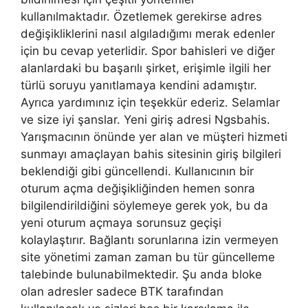
kullanılmaktadır. Özetlemek gerekirse adres
değişikliklerini nasıl algıladığımı merak edenler
için bu cevap yeterlidir. Spor bahisleri ve diğer
alanlardaki bu başarılı şirket, erişimle ilgili her
türlü soruyu yanıtlamaya kendini adamıştır.
Ayrıca yardımınız için teşekkür ederiz. Selamlar
ve size iyi şanslar. Yeni giriş adresi Ngsbahis.
Yarışmacının önünde yer alan ve müşteri hizmeti
sunmayı amaçlayan bahis sitesinin giriş bilgileri
beklendiği gibi güncellendi. Kullanıcının bir
oturum açma değişikliğinden hemen sonra
bilgilendirildiğini söylemeye gerek yok, bu da
yeni oturum açmaya sorunsuz geçişi
kolaylaştırır. Bağlantı sorunlarına izin vermeyen
site yönetimi zaman zaman bu tür güncelleme
talebinde bulunabilmektedir. Şu anda bloke
olan adresler sadece BTK tarafından