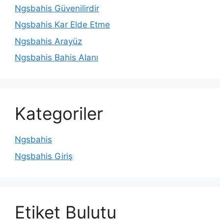
Ngsbahis Güvenilirdir
Ngsbahis Kar Elde Etme
Ngsbahis Arayüz
Ngsbahis Bahis Alanı
Kategoriler
Ngsbahis
Ngsbahis Giriş
Etiket Bulutu