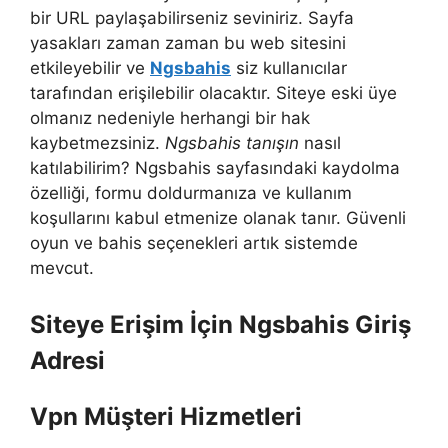
bir URL paylaşabilirseniz seviniriz. Sayfa
yasakları zaman zaman bu web sitesini
etkileyebilir ve
Ngsbahis
siz kullanıcılar
tarafından erişilebilir olacaktır. Siteye eski üye
olmanız nedeniyle herhangi bir hak
kaybetmezsiniz.
Ngsbahis tanışın
nasıl
katılabilirim? Ngsbahis sayfasındaki kaydolma
özelliği, formu doldurmanıza ve kullanım
koşullarını kabul etmenize olanak tanır. Güvenli
oyun ve bahis seçenekleri artık sistemde
mevcut.
Siteye Erişim İçin Ngsbahis Giriş
Adresi
Vpn Müşteri Hizmetleri