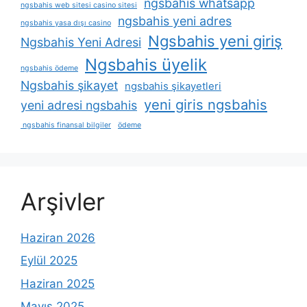
ngsbahis whatsapp
ngsbahis web sitesi casino sitesi
ngsbahis yeni adres
ngsbahis yasa dışı casino
Ngsbahis yeni giriş
Ngsbahis Yeni Adresi
Ngsbahis üyelik
ngsbahis ödeme
Ngsbahis şikayet
ngsbahis şikayetleri
yeni giris ngsbahis
yeni adresi ngsbahis
ngsbahis finansal bilgiler
ödeme
Arşivler
Haziran 2026
Eylül 2025
Haziran 2025
Mayıs 2025