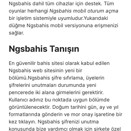
Ngsbahis dahil tüm cihazlar için destek. Tüm
oyunlar herhangi
Ngsbahis mobil oturum açma
bir işletim sistemiyle uyumludur.Yukarıdaki
düğme Ngsbahis mobil versiyonuna erişmenizi
sağlar.
Ngsbahis Tanışın
En güvenilir bahis sitesi olarak kabul edilen
Ngsbahis web sitesinin yeni bir
bölümü.Ngsbahis şifre sıfırlama, üyelerin
şifrelerini unutmaları durumunda yeni
pencerede iki alana girmelerini gerektirir.
Kullanıcı adınız bu noktada uygun bölümde
görüntülenecektir. Doğum tarihini gün, ay ve yıl
formatlarında gönderin ve mor onay işaretine bir
kez tıklayın. Ngsbahis şifrenizi unutma
konusunda bize yardımcı olmak için şirkete özel