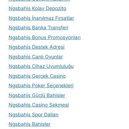
Ngsbahis Kolay Depozito
Ngsbahis İnanılmaz Fırsatlar
Ngsbahis Banka Transferi
Ngsbahis Bonus Promosyonları
Ngsbahis Destek Adresi
Ngsbahis Canlı Oyunlar
Ngsbahis Cihaz Uyumluluğu
Ngsbahis Gerçek Casino
Ngsbahis Poker Seçenekleri
Ngsbahis Güçlü Bahisler
Ngsbahis Casino Sekmesi
Ngsbahis Spor Dalları
Ngsbahis Bahisler