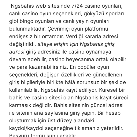
Ngsbahis web sitesinde 7/24 casino oyunları,
canlı casino oyun seçenekleri, gökyüzü sporları
gibi bingo oyunları ve canlı yayın oyunları
bulunmaktadır. Çevrimiçi oyun platformu
endişesiz bir ortamdır. Verdiği kararla adresi
değiştirildi.
siteye erişim i̇çin Ngsbahis giriş
adresi
giriş adresiniz ile casino oynamaya
devam edebilir, casino heyecanına ortak olabilir
ve para kazanabilirsiniz. En popüler oyun
seçenekleri, değişen özellikleri ve güncellenen
giriş bilgileriyle birlikte hâlâ sorunsuz bir şekilde
kullanılabilir. Ngsbahis kayıt ediliyor. Küresel bir
bahis ve casino sitesi olan Ngsbahis kayıt süreci
karmaşık değildir. Bahis sitesinin güncel adresi
ile sitenin ana sayfasına giriş yapın. Bir hesap
oluşturmak için üst düzey alandaki
kaydol/kaydol seçeneğine tıklamanız yeterlidir.
Başvuru formu sunulacaktır.