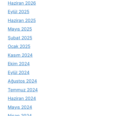
Haziran 2026
Eylül 2025
Haziran 2025
Mayıs 2025
Şubat 2025
Ocak 2025
Kasım 2024
Ekim 2024
Eylül 2024
Ağustos 2024
Temmuz 2024
Haziran 2024
Mayıs 2024
Nisan 2024