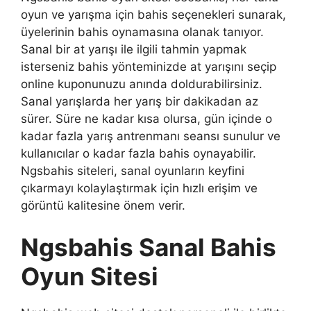
oyun ve yarışma için bahis seçenekleri sunarak,
üyelerinin bahis oynamasına olanak tanıyor.
Sanal bir at yarışı ile ilgili tahmin yapmak
isterseniz bahis yönteminizde at yarışını seçip
online kuponunuzu anında doldurabilirsiniz.
Sanal yarışlarda her yarış bir dakikadan az
sürer. Süre ne kadar kısa olursa, gün içinde o
kadar fazla yarış antrenmanı seansı sunulur ve
kullanıcılar o kadar fazla bahis oynayabilir.
Ngsbahis siteleri, sanal oyunların keyfini
çıkarmayı kolaylaştırmak için hızlı erişim ve
görüntü kalitesine önem verir.
Ngsbahis Sanal Bahis
Oyun Sitesi