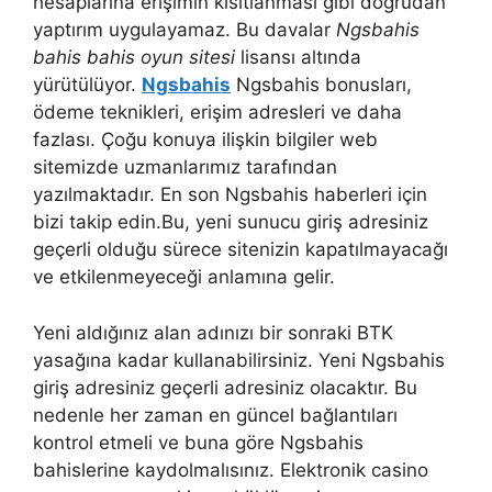
hesaplarına erişimin kısıtlanması gibi doğrudan
yaptırım uygulayamaz. Bu davalar
Ngsbahis
bahis bahis oyun sitesi
lisansı altında
yürütülüyor.
Ngsbahis
Ngsbahis bonusları,
ödeme teknikleri, erişim adresleri ve daha
fazlası. Çoğu konuya ilişkin bilgiler web
sitemizde uzmanlarımız tarafından
yazılmaktadır. En son Ngsbahis haberleri için
bizi takip edin.Bu, yeni sunucu giriş adresiniz
geçerli olduğu sürece sitenizin kapatılmayacağı
ve etkilenmeyeceği anlamına gelir.
Yeni aldığınız alan adınızı bir sonraki BTK
yasağına kadar kullanabilirsiniz. Yeni Ngsbahis
giriş adresiniz geçerli adresiniz olacaktır. Bu
nedenle her zaman en güncel bağlantıları
kontrol etmeli ve buna göre Ngsbahis
bahislerine kaydolmalısınız. Elektronik casino