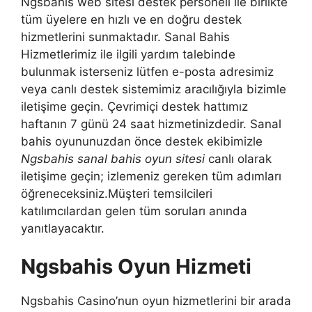
Ngsbahis web sitesi destek personeli ile birlikte
tüm üyelere en hızlı ve en doğru destek
hizmetlerini sunmaktadır. Sanal Bahis
Hizmetlerimiz ile ilgili yardım talebinde
bulunmak isterseniz lütfen e-posta adresimiz
veya canlı destek sistemimiz aracılığıyla bizimle
iletişime geçin. Çevrimiçi destek hattımız
haftanın 7 günü 24 saat hizmetinizdedir. Sanal
bahis oyununuzdan önce destek ekibimizle
Ngsbahis sanal bahis oyun sitesi
canlı olarak
iletişime geçin; izlemeniz gereken tüm adımları
öğreneceksiniz.Müşteri temsilcileri
katılımcılardan gelen tüm soruları anında
yanıtlayacaktır.
Ngsbahis Oyun Hizmeti
Ngsbahis Casino’nun oyun hizmetlerini bir arada