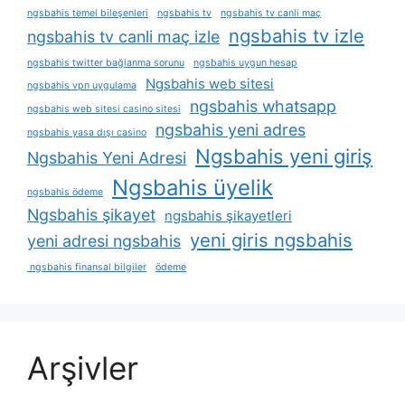
ngsbahis temel bileşenleri
ngsbahis tv
ngsbahis tv canli maç
ngsbahis tv izle
ngsbahis tv canli maç izle
ngsbahis twitter bağlanma sorunu
ngsbahis uygun hesap
Ngsbahis web sitesi
ngsbahis vpn uygulama
ngsbahis whatsapp
ngsbahis web sitesi casino sitesi
ngsbahis yeni adres
ngsbahis yasa dışı casino
Ngsbahis yeni giriş
Ngsbahis Yeni Adresi
Ngsbahis üyelik
ngsbahis ödeme
Ngsbahis şikayet
ngsbahis şikayetleri
yeni giris ngsbahis
yeni adresi ngsbahis
ngsbahis finansal bilgiler
ödeme
Arşivler