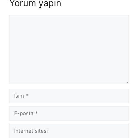
Yorum yapın
Yorum
İsim
E-
posta
İnternet
sitesi