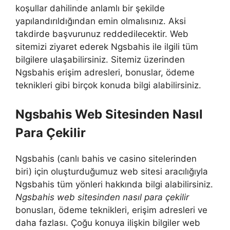
koşullar dahilinde anlamlı bir şekilde
yapılandırıldığından emin olmalısınız. Aksi
takdirde başvurunuz reddedilecektir. Web
sitemizi ziyaret ederek Ngsbahis ile ilgili tüm
bilgilere ulaşabilirsiniz. Sitemiz üzerinden
Ngsbahis erişim adresleri, bonuslar, ödeme
teknikleri gibi birçok konuda bilgi alabilirsiniz.
Ngsbahis Web Sitesinden Nasıl
Para Çekilir
Ngsbahis (canlı bahis ve casino sitelerinden
biri) için oluşturduğumuz web sitesi aracılığıyla
Ngsbahis tüm yönleri hakkında bilgi alabilirsiniz.
Ngsbahis web sitesinden nasıl para çekilir
bonusları, ödeme teknikleri, erişim adresleri ve
daha fazlası. Çoğu konuya ilişkin bilgiler web