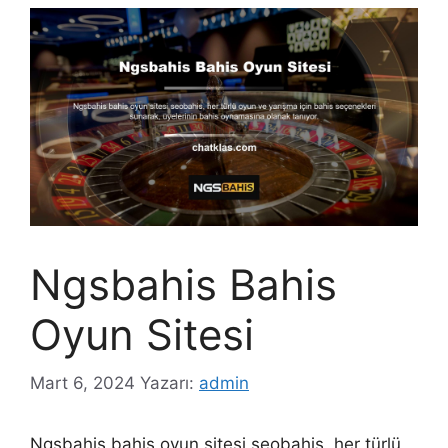
Ngsbahis Bahis
Oyun Sitesi
Mart 6, 2024
Yazarı:
admin
Ngsbahis bahis oyun sitesi seobahis, her türlü