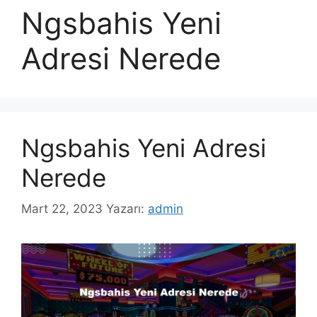
Ngsbahis Yeni
Adresi Nerede
Ngsbahis Yeni Adresi
Nerede
Mart 22, 2023
Yazarı:
admin