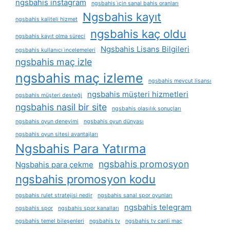
ngsbahis instagram
ngsbahis i̇çin sanal bahis oranları
Ngsbahis kayıt
ngsbahis kaliteli hizmet
ngsbahis kaç oldu
ngsbahis kayıt olma süreci
Ngsbahis Lisans Bilgileri
ngsbahis kullanıcı i̇ncelemeleri
ngsbahis maç izle
ngsbahis maç izleme
ngsbahis mevcut lisansı
ngsbahis müşteri hizmetleri
ngsbahis müşteri desteği
ngsbahis nasil bir site
ngsbahis olasılık sonuçları
ngsbahis oyun deneyimi
ngsbahis oyun dünyası
ngsbahis oyun sitesi avantajları
Ngsbahis Para Yatırma
ngsbahis promosyon
Ngsbahis para çekme
ngsbahis promosyon kodu
ngsbahis rulet stratejisi nedir
ngsbahis sanal spor oyunları
ngsbahis telegram
ngsbahis spor
ngsbahis spor kanalları
ngsbahis temel bileşenleri
ngsbahis tv
ngsbahis tv canli maç