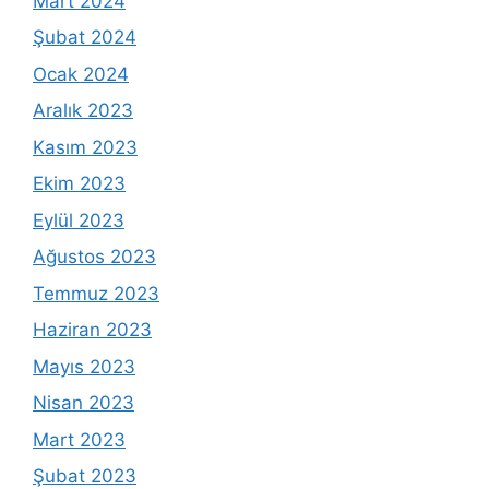
Mart 2024
Şubat 2024
Ocak 2024
Aralık 2023
Kasım 2023
Ekim 2023
Eylül 2023
Ağustos 2023
Temmuz 2023
Haziran 2023
Mayıs 2023
Nisan 2023
Mart 2023
Şubat 2023