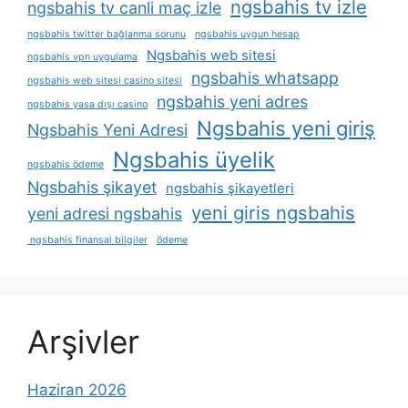
ngsbahis tv izle
ngsbahis tv canli maç izle
ngsbahis twitter bağlanma sorunu
ngsbahis uygun hesap
Ngsbahis web sitesi
ngsbahis vpn uygulama
ngsbahis whatsapp
ngsbahis web sitesi casino sitesi
ngsbahis yeni adres
ngsbahis yasa dışı casino
Ngsbahis yeni giriş
Ngsbahis Yeni Adresi
Ngsbahis üyelik
ngsbahis ödeme
Ngsbahis şikayet
ngsbahis şikayetleri
yeni giris ngsbahis
yeni adresi ngsbahis
ngsbahis finansal bilgiler
ödeme
Arşivler
Haziran 2026