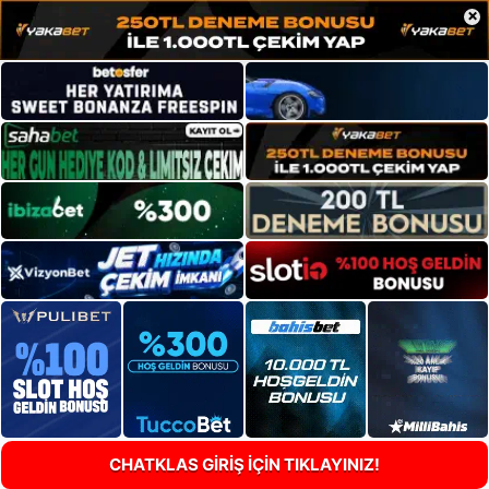
×
CHATKLAS GİRİŞ İÇİN TIKLAYINIZ!