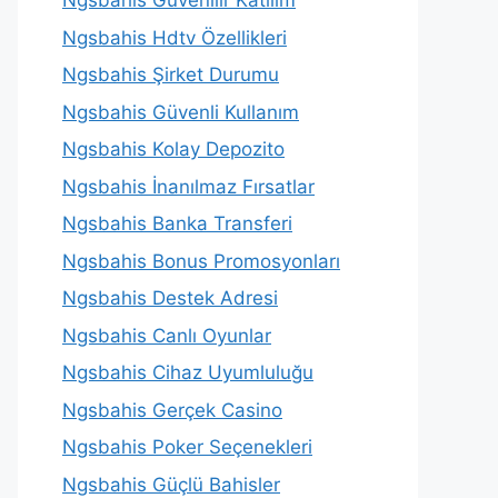
Ngsbahis Güvenilir Katılım
Ngsbahis Hdtv Özellikleri
Ngsbahis Şirket Durumu
Ngsbahis Güvenli Kullanım
Ngsbahis Kolay Depozito
Ngsbahis İnanılmaz Fırsatlar
Ngsbahis Banka Transferi
Ngsbahis Bonus Promosyonları
Ngsbahis Destek Adresi
Ngsbahis Canlı Oyunlar
Ngsbahis Cihaz Uyumluluğu
Ngsbahis Gerçek Casino
Ngsbahis Poker Seçenekleri
Ngsbahis Güçlü Bahisler