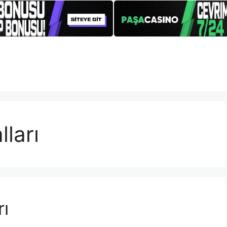
ları
rı