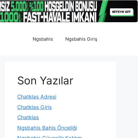
Ngsbahis
Ngsbahis Giriş
Son Yazılar
Chatklas Adresi
Chatklas Giriş
Chatklas
Ngsbahis Bahis Önceliği