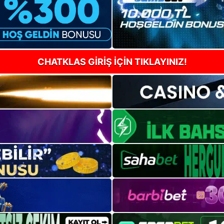
CHATKLAS GİRİŞ İÇİN TIKLAYINIZ!