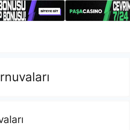
rnuvaları
aları