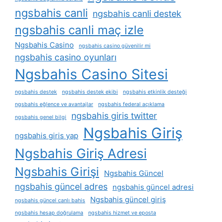
ngsbahis canli
ngsbahis canli destek
ngsbahis canli maç izle
Ngsbahis Casino
ngsbahis casino güvenilir mi
ngsbahis casino oyunları
Ngsbahis Casino Sitesi
ngsbahis destek
ngsbahis destek ekibi
ngsbahis etkinlik desteği
ngsbahis eğlence ve avantajlar
ngsbahis federal açıklama
ngsbahis giris twitter
ngsbahis genel bilgi
Ngsbahis Giriş
ngsbahis giris yap
Ngsbahis Giriş Adresi
Ngsbahis Girişi
Ngsbahis Güncel
ngsbahis güncel adres
ngsbahis güncel adresi
Ngsbahis güncel giriş
ngsbahis güncel canlı bahis
ngsbahis hesap doğrulama
ngsbahis hizmet ve eposta