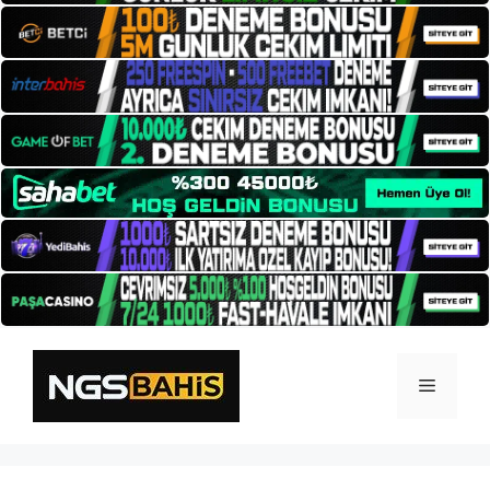
İçeriğe
atla
Menü