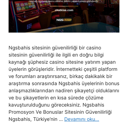
Ngsbahis sitesinin güvenilirliği bir casino
sitesinin güvenilirliği ile ilgili en doğru bilgi
kaynağı şüphesiz casino sitesine yatırım yapan
üyelerin görüşleridir. İnternetteki çeşitli platform
ve forumları araştırırsanız, birkaç dakikalık bir
araştırma sonrasında Ngsbahis üyelerinin bonus
anlaşmazlıklarından nadiren şikayetçi olduklarını
ve bu şikayetlerin en kısa sürede çözüme
kavuşturulduğunu göreceksiniz. Ngsbahis
Promosyon Ve Bonuslar Sitesinin Güvenilirliği
Ngsbahis, Türkiye’nin …
Devamını oku…