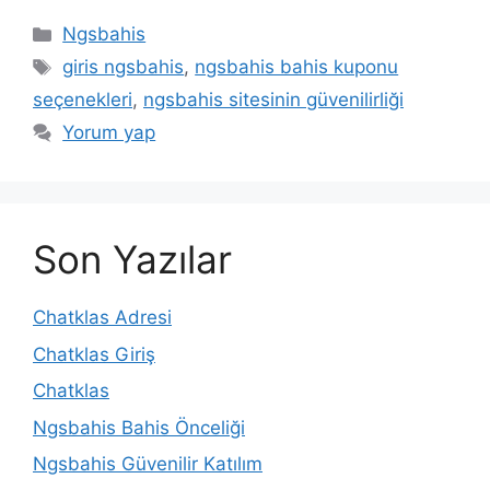
Kategoriler
Ngsbahis
Etiketler
giris ngsbahis
,
ngsbahis bahis kuponu
seçenekleri
,
ngsbahis sitesinin güvenilirliği
Yorum yap
Son Yazılar
Chatklas Adresi
Chatklas Giriş
Chatklas
Ngsbahis Bahis Önceliği
Ngsbahis Güvenilir Katılım