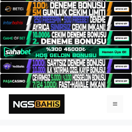
İçeriğe
atla
Menü