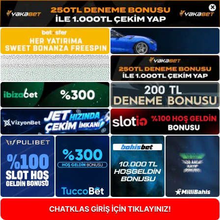
×
CHATKLAS GİRİŞ İÇİN TIKLAYINIZ!