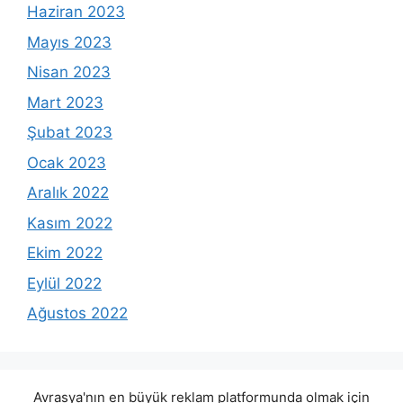
Haziran 2023
Mayıs 2023
Nisan 2023
Mart 2023
Şubat 2023
Ocak 2023
Aralık 2022
Kasım 2022
Ekim 2022
Eylül 2022
Ağustos 2022
Avrasya'nın en büyük reklam platformunda olmak için