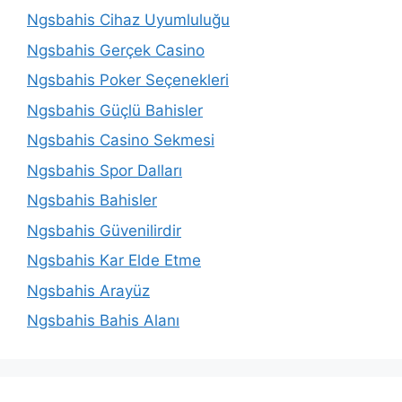
Ngsbahis Cihaz Uyumluluğu
Ngsbahis Gerçek Casino
Ngsbahis Poker Seçenekleri
Ngsbahis Güçlü Bahisler
Ngsbahis Casino Sekmesi
Ngsbahis Spor Dalları
Ngsbahis Bahisler
Ngsbahis Güvenilirdir
Ngsbahis Kar Elde Etme
Ngsbahis Arayüz
Ngsbahis Bahis Alanı