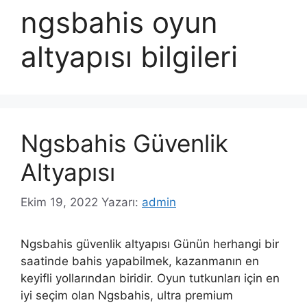
ngsbahis oyun
altyapısı bilgileri
Ngsbahis Güvenlik
Altyapısı
Ekim 19, 2022
Yazarı:
admin
Ngsbahis güvenlik altyapısı Günün herhangi bir
saatinde bahis yapabilmek, kazanmanın en
keyifli yollarından biridir. Oyun tutkunları için en
iyi seçim olan Ngsbahis, ultra premium