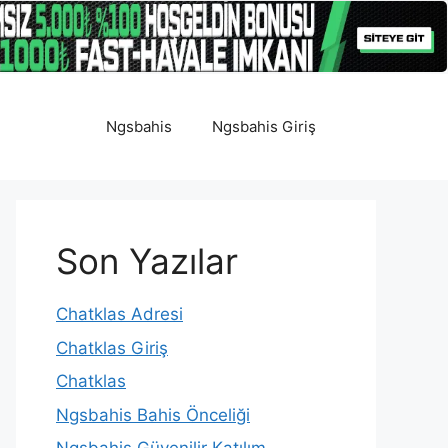
Ngsbahis
Ngsbahis Giriş
Son Yazılar
Chatklas Adresi
Chatklas Giriş
Chatklas
Ngsbahis Bahis Önceliği