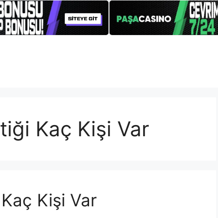
iği Kaç Kişi Var
Kaç Kişi Var