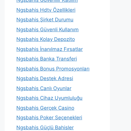
Ngsbahis Güvenilir Katılım
Ngsbahis Hdtv Özellikleri
Ngsbahis Şirket Durumu
Ngsbahis Güvenli Kullanım
Ngsbahis Kolay Depozito
Ngsbahis İnanılmaz Fırsatlar
Ngsbahis Banka Transferi
Ngsbahis Bonus Promosyonları
Ngsbahis Destek Adresi
Ngsbahis Canlı Oyunlar
Ngsbahis Cihaz Uyumluluğu
Ngsbahis Gerçek Casino
Ngsbahis Poker Seçenekleri
Ngsbahis Güçlü Bahisler