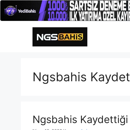
İçeriğe
atla
Ngsbahis Kaydett
Ngsbahis Kaydettiği 