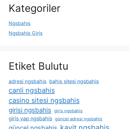
Kategoriler
Ngsbahis
Ngsbahis Giriş
Etiket Bulutu
adresi ngsbahis
bahis sitesi ngsbahis
canli ngsbahis
casino sitesi ngsbahis
girisi ngsbahis
giris ngsbahis
giris yap ngsbahis
güncel adresi ngsbahis
kayit ngsbahis
güncel ngsbahis