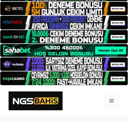
İçeriğe
atla
Menü