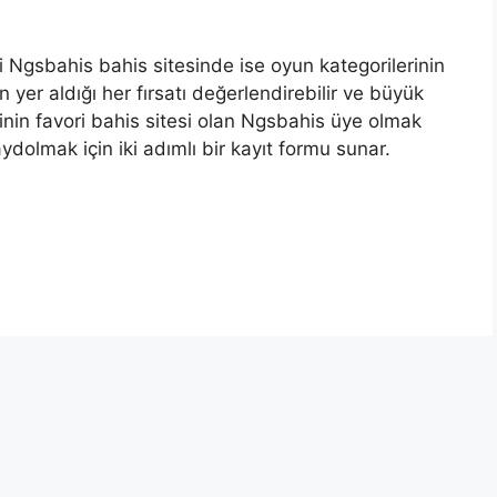
Ngsbahis bahis sitesinde ise oyun kategorilerinin
n yer aldığı her fırsatı değerlendirebilir ve büyük
çinin favori bahis sitesi olan Ngsbahis üye olmak
aydolmak için iki adımlı bir kayıt formu sunar.