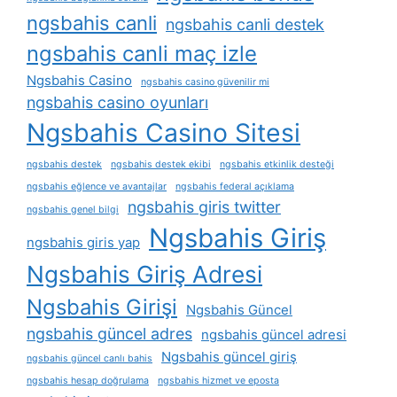
ngsbahis canli
ngsbahis canli destek
ngsbahis canli maç izle
Ngsbahis Casino
ngsbahis casino güvenilir mi
ngsbahis casino oyunları
Ngsbahis Casino Sitesi
ngsbahis destek
ngsbahis destek ekibi
ngsbahis etkinlik desteği
ngsbahis eğlence ve avantajlar
ngsbahis federal açıklama
ngsbahis giris twitter
ngsbahis genel bilgi
Ngsbahis Giriş
ngsbahis giris yap
Ngsbahis Giriş Adresi
Ngsbahis Girişi
Ngsbahis Güncel
ngsbahis güncel adres
ngsbahis güncel adresi
Ngsbahis güncel giriş
ngsbahis güncel canlı bahis
ngsbahis hesap doğrulama
ngsbahis hizmet ve eposta