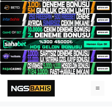
İçeriğe
atla
Menü