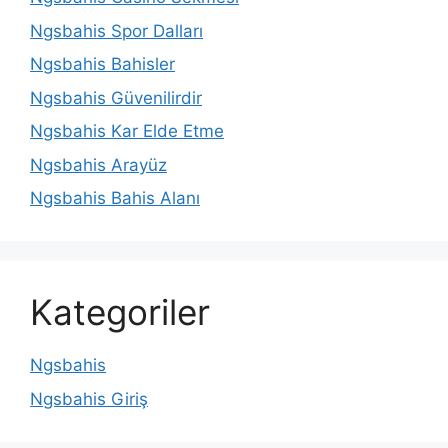
Ngsbahis Spor Dalları
Ngsbahis Bahisler
Ngsbahis Güvenilirdir
Ngsbahis Kar Elde Etme
Ngsbahis Arayüz
Ngsbahis Bahis Alanı
Kategoriler
Ngsbahis
Ngsbahis Giriş