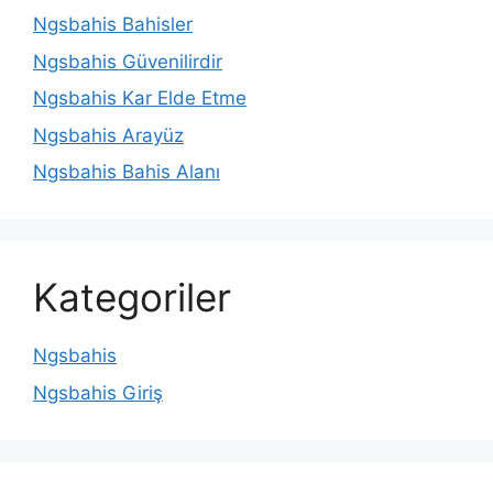
Ngsbahis Bahisler
Ngsbahis Güvenilirdir
Ngsbahis Kar Elde Etme
Ngsbahis Arayüz
Ngsbahis Bahis Alanı
Kategoriler
Ngsbahis
Ngsbahis Giriş