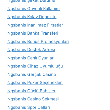
Ngsbahis Şirket Durumu
Ngsbahis Güvenli Kullanım
Ngsbahis Kolay Depozito
Ngsbahis İnanılmaz Fırsatlar
Ngsbahis Banka Transferi
Ngsbahis Bonus Promosyonları
Ngsbahis Destek Adresi
Ngsbahis Canlı Oyunlar
Ngsbahis Cihaz Uyumluluğu
Ngsbahis Gerçek Casino
Ngsbahis Poker Seçenekleri
Ngsbahis Güçlü Bahisler
Ngsbahis Casino Sekmesi
Ngsbahis Spor Dalları