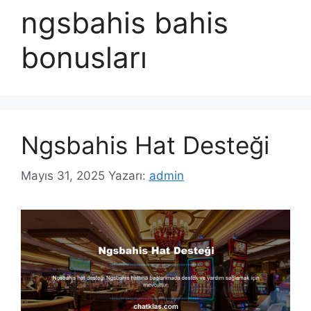
ngsbahis bahis
bonusları
Ngsbahis Hat Desteği
Mayıs 31, 2025
Yazarı:
admin