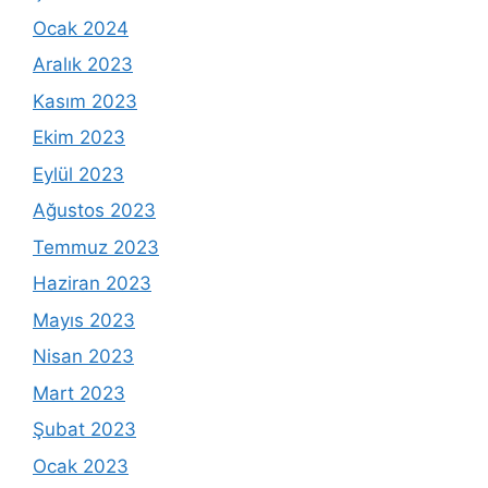
Ocak 2024
Aralık 2023
Kasım 2023
Ekim 2023
Eylül 2023
Ağustos 2023
Temmuz 2023
Haziran 2023
Mayıs 2023
Nisan 2023
Mart 2023
Şubat 2023
Ocak 2023