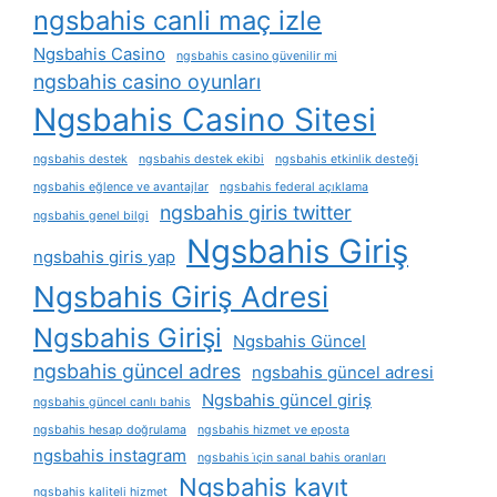
ngsbahis canli maç izle
Ngsbahis Casino
ngsbahis casino güvenilir mi
ngsbahis casino oyunları
Ngsbahis Casino Sitesi
ngsbahis destek
ngsbahis destek ekibi
ngsbahis etkinlik desteği
ngsbahis eğlence ve avantajlar
ngsbahis federal açıklama
ngsbahis giris twitter
ngsbahis genel bilgi
Ngsbahis Giriş
ngsbahis giris yap
Ngsbahis Giriş Adresi
Ngsbahis Girişi
Ngsbahis Güncel
ngsbahis güncel adres
ngsbahis güncel adresi
Ngsbahis güncel giriş
ngsbahis güncel canlı bahis
ngsbahis hesap doğrulama
ngsbahis hizmet ve eposta
ngsbahis instagram
ngsbahis i̇çin sanal bahis oranları
Ngsbahis kayıt
ngsbahis kaliteli hizmet