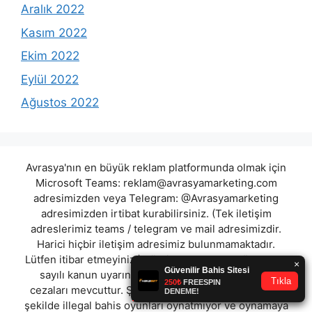
Aralık 2022
Kasım 2022
Ekim 2022
Eylül 2022
Ağustos 2022
Avrasya'nın en büyük reklam platformunda olmak için
Microsoft Teams:
reklam@avrasyamarketing.com
adresimizden veya Telegram: @Avrasyamarketing
adresimizden irtibat kurabilirsiniz. (Tek iletişim
adreslerimiz teams / telegram ve mail adresimizdir.
Harici hiçbir iletişim adresimiz bulunmamaktadır.
Lütfen itibar etmeyiniz.) Türkiye yasalarına göre 7258
sayılı kanun uyarınca yasa dışı bahis oynamanın
cezaları mevcuttur. Şu an bulunduğunuz site hiç bir
şekilde illegal bahis oyunları oynatmıyor ve oynamaya