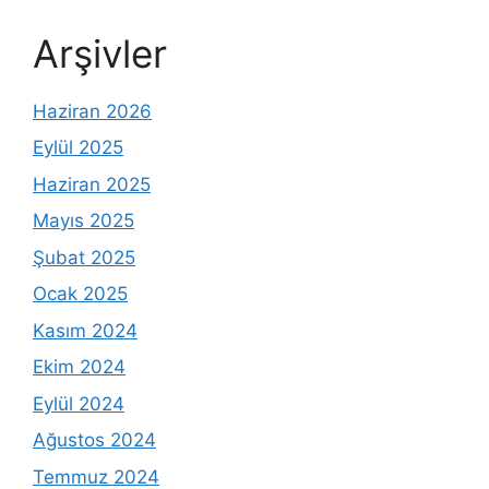
Arşivler
Haziran 2026
Eylül 2025
Haziran 2025
Mayıs 2025
Şubat 2025
Ocak 2025
Kasım 2024
Ekim 2024
Eylül 2024
Ağustos 2024
Temmuz 2024