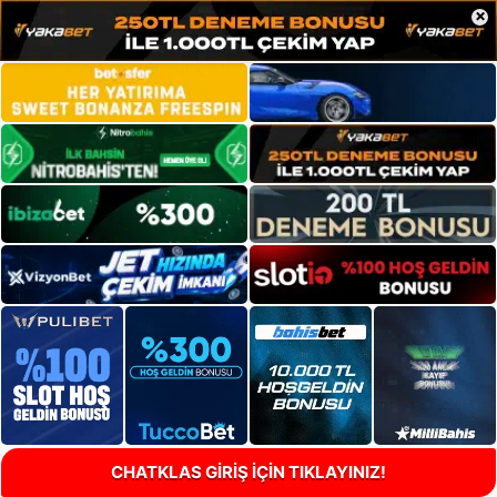
×
CHATKLAS GİRİŞ İÇİN TIKLAYINIZ!