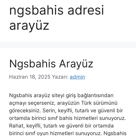
ngsbahis adresi
arayüz
Ngsbahis Arayüz
Haziran 18, 2025
Yazarı:
admin
Ngsbahis arayüz siteyi giriş bağlantısından
açmayı seçerseniz, arayüzün Türk sürümünü
göreceksiniz. Serin, keyifli, tutarlı ve güvenli bir
ortamda birinci sınıf bahis hizmetleri sunuyoruz.
Rahat, keyifli, tutarlı ve güvenli bir ortamda
birinci sınıf oyun hizmetleri sunuyoruz. Ngsbahis