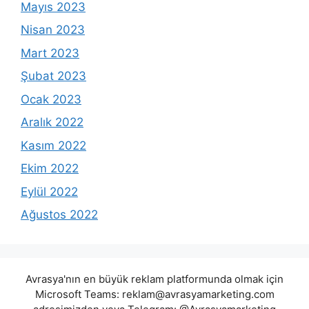
Mayıs 2023
Nisan 2023
Mart 2023
Şubat 2023
Ocak 2023
Aralık 2022
Kasım 2022
Ekim 2022
Eylül 2022
Ağustos 2022
Avrasya'nın en büyük reklam platformunda olmak için
Microsoft Teams:
reklam@avrasyamarketing.com