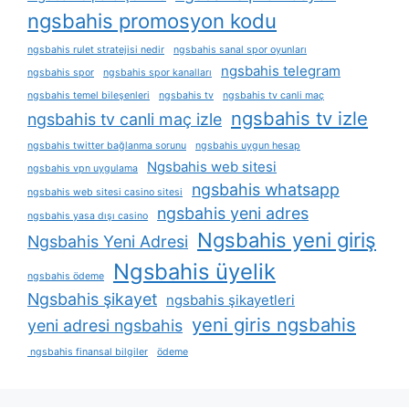
ngsbahis promosyon kodu
ngsbahis rulet stratejisi nedir
ngsbahis sanal spor oyunları
ngsbahis telegram
ngsbahis spor
ngsbahis spor kanalları
ngsbahis temel bileşenleri
ngsbahis tv
ngsbahis tv canli maç
ngsbahis tv izle
ngsbahis tv canli maç izle
ngsbahis twitter bağlanma sorunu
ngsbahis uygun hesap
Ngsbahis web sitesi
ngsbahis vpn uygulama
ngsbahis whatsapp
ngsbahis web sitesi casino sitesi
ngsbahis yeni adres
ngsbahis yasa dışı casino
Ngsbahis yeni giriş
Ngsbahis Yeni Adresi
Ngsbahis üyelik
ngsbahis ödeme
Ngsbahis şikayet
ngsbahis şikayetleri
yeni giris ngsbahis
yeni adresi ngsbahis
ngsbahis finansal bilgiler
ödeme