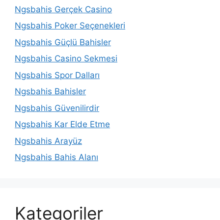
Ngsbahis Gerçek Casino
Ngsbahis Poker Seçenekleri
Ngsbahis Güçlü Bahisler
Ngsbahis Casino Sekmesi
Ngsbahis Spor Dalları
Ngsbahis Bahisler
Ngsbahis Güvenilirdir
Ngsbahis Kar Elde Etme
Ngsbahis Arayüz
Ngsbahis Bahis Alanı
Kategoriler