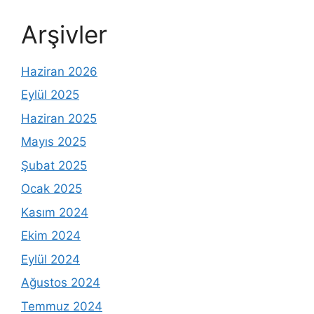
Arşivler
Haziran 2026
Eylül 2025
Haziran 2025
Mayıs 2025
Şubat 2025
Ocak 2025
Kasım 2024
Ekim 2024
Eylül 2024
Ağustos 2024
Temmuz 2024