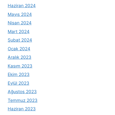
Haziran 2024
Mayıs 2024
Nisan 2024
Mart 2024
Şubat 2024
Ocak 2024
Aralık 2023
Kasım 2023
Ekim 2023
Eylül 2023
Ağustos 2023
Temmuz 2023
Haziran 2023