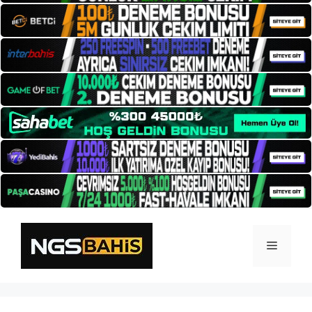
İçeriğe
atla
Menü