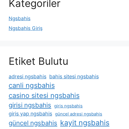
Kategoriler
Ngsbahis
Ngsbahis Giriş
Etiket Bulutu
adresi ngsbahis
bahis sitesi ngsbahis
canli ngsbahis
casino sitesi ngsbahis
girisi ngsbahis
giris ngsbahis
giris yap ngsbahis
güncel adresi ngsbahis
kayit ngsbahis
güncel ngsbahis