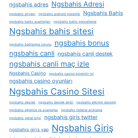
Ngsbahis Adresi
ngsbahis adres
Ngsbahis Bahis
ngsbahis altyapı
ngsbahis android güvenlik
ngsbahis bahis avantajları
ngsbahis bahis güncelleme
Ngsbahis bahis sitesi
ngsbahis bonus
ngsbahis bağlanma sorunu
ngsbahis canli
ngsbahis canli destek
ngsbahis canli maç izle
Ngsbahis Casino
ngsbahis casino güvenilir mi
ngsbahis casino oyunları
Ngsbahis Casino Sitesi
ngsbahis destek
ngsbahis destek ekibi
ngsbahis etkinlik desteği
ngsbahis eğlence ve avantajlar
ngsbahis federal açıklama
ngsbahis giris twitter
ngsbahis genel bilgi
Ngsbahis Giriş
ngsbahis giris yap