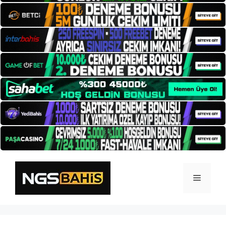
İçeriğe
atla
Menü