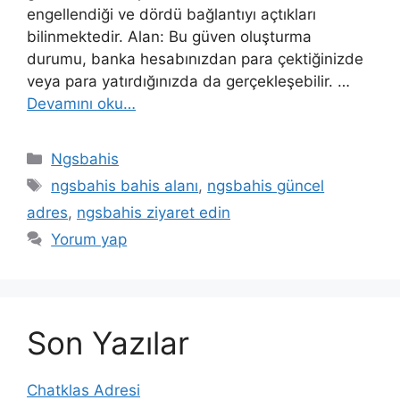
engellendiği ve dördü bağlantıyı açtıkları
bilinmektedir. Alan: Bu güven oluşturma
durumu, banka hesabınızdan para çektiğinizde
veya para yatırdığınızda da gerçekleşebilir. …
Devamını oku…
Kategoriler
Ngsbahis
Etiketler
ngsbahis bahis alanı
,
ngsbahis güncel
adres
,
ngsbahis ziyaret edin
Yorum yap
Son Yazılar
Chatklas Adresi