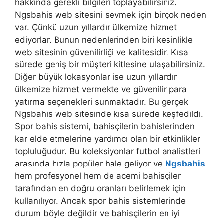
hakkında gerekli bilgileri toplayabilirsiniz.
Ngsbahis web sitesini sevmek için birçok neden
var. Çünkü uzun yıllardır ülkemize hizmet
ediyorlar. Bunun nedenlerinden biri kesinlikle
web sitesinin güvenilirliği ve kalitesidir. Kısa
sürede geniş bir müşteri kitlesine ulaşabilirsiniz.
Diğer büyük lokasyonlar ise uzun yıllardır
ülkemize hizmet vermekte ve güvenilir para
yatırma seçenekleri sunmaktadır. Bu gerçek
Ngsbahis web sitesinde kısa sürede keşfedildi.
Spor bahis sistemi, bahisçilerin bahislerinden
kar elde etmelerine yardımcı olan bir etkinlikler
topluluğudur. Bu koleksiyonlar futbol analistleri
arasında hızla popüler hale geliyor ve
Ngsbahis
hem profesyonel hem de acemi bahisçiler
tarafından en doğru oranları belirlemek için
kullanılıyor. Ancak spor bahis sistemlerinde
durum böyle değildir ve bahisçilerin en iyi