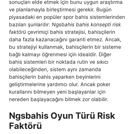
sonuçları elde etmek için bunu uygun araştırma
ve planlamayla birleştirmesi gerekir. Bugün
piyasadaki en popüler spor bahis sistemlerinden
bazıları şunlardır:
Ngsbahis bahis konsepti risk
faktörü
çevrimiçi bahis stratejisi, bahisçilerin
daha fazla kazanacağını garanti etmez. Ancak,
bu stratejiyi kullanmak, bahisçilerin bir sisteme
bağlı kalmayı öğrenmesi için idealdir. Diğer
bahis sistemleri bir noktada rutin ve sıkıcı
olabileceğinden, sistem aynı zamanda
bahisçilerin bahis yaparken beyinlerini
geliştirmelerine yardımcı olur. Ancak poker
kurallarını bilmeyen yeni başlayanlar için
nereden başlayacağını bilmek zor olabilir.
Ngsbahis Oyun Türü Risk
Faktörü