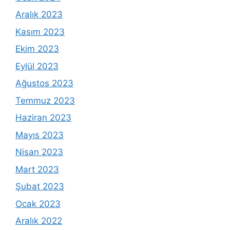
Aralık 2023
Kasım 2023
Ekim 2023
Eylül 2023
Ağustos 2023
Temmuz 2023
Haziran 2023
Mayıs 2023
Nisan 2023
Mart 2023
Şubat 2023
Ocak 2023
Aralık 2022