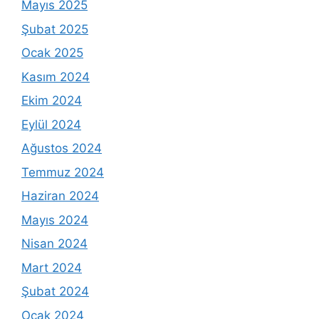
Mayıs 2025
Şubat 2025
Ocak 2025
Kasım 2024
Ekim 2024
Eylül 2024
Ağustos 2024
Temmuz 2024
Haziran 2024
Mayıs 2024
Nisan 2024
Mart 2024
Şubat 2024
Ocak 2024