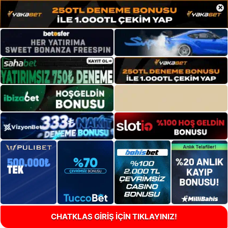
×
CHATKLAS GİRİŞ İÇİN TIKLAYINIZ!