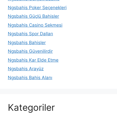
Ngsbahis Poker Seçenekleri
Ngsbahis Güçlü Bahisler
Ngsbahis Casino Sekmesi
Ngsbahis Spor Dalları
Ngsbahis Bahisler
Ngsbahis Güvenilirdir
Ngsbahis Kar Elde Etme
Ngsbahis Arayüz
Ngsbahis Bahis Alanı
Kategoriler