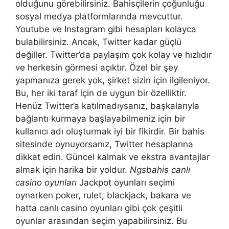
olduğunu görebilirsiniz. Bahisçilerin çoğunluğu
sosyal medya platformlarında mevcuttur.
Youtube ve Instagram gibi hesapları kolayca
bulabilirsiniz. Ancak, Twitter kadar güçlü
değiller. Twitter’da paylaşım çok kolay ve hızlıdır
ve herkesin görmesi açıktır. Özel bir şey
yapmanıza gerek yok, şirket sizin için ilgileniyor.
Bu, her iki taraf için de uygun bir özelliktir.
Henüz Twitter’a katılmadıysanız, başkalarıyla
bağlantı kurmaya başlayabilmeniz için bir
kullanıcı adı oluşturmak iyi bir fikirdir. Bir bahis
sitesinde oynuyorsanız, Twitter hesaplarına
dikkat edin. Güncel kalmak ve ekstra avantajlar
almak için harika bir yoldur.
Ngsbahis canlı
casino oyunları
Jackpot oyunları seçimi
oynarken poker, rulet, blackjack, bakara ve
hatta canlı casino oyunları gibi çok çeşitli
oyunlar arasından seçim yapabilirsiniz. Bu