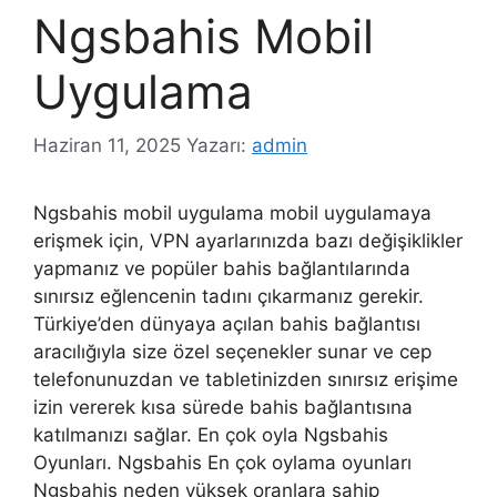
Ngsbahis Mobil
Uygulama
Haziran 11, 2025
Yazarı:
admin
Ngsbahis mobil uygulama mobil uygulamaya
erişmek için, VPN ayarlarınızda bazı değişiklikler
yapmanız ve popüler bahis bağlantılarında
sınırsız eğlencenin tadını çıkarmanız gerekir.
Türkiye’den dünyaya açılan bahis bağlantısı
aracılığıyla size özel seçenekler sunar ve cep
telefonunuzdan ve tabletinizden sınırsız erişime
izin vererek kısa sürede bahis bağlantısına
katılmanızı sağlar. En çok oyla Ngsbahis
Oyunları. Ngsbahis En çok oylama oyunları
Ngsbahis neden yüksek oranlara sahip