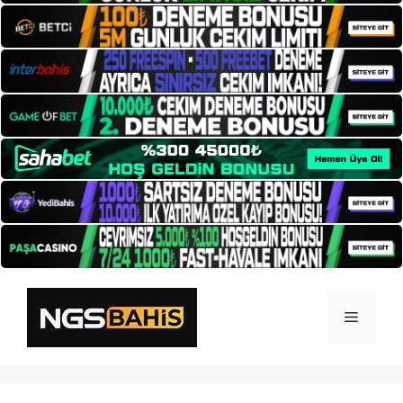
İçeriğe
atla
Menü