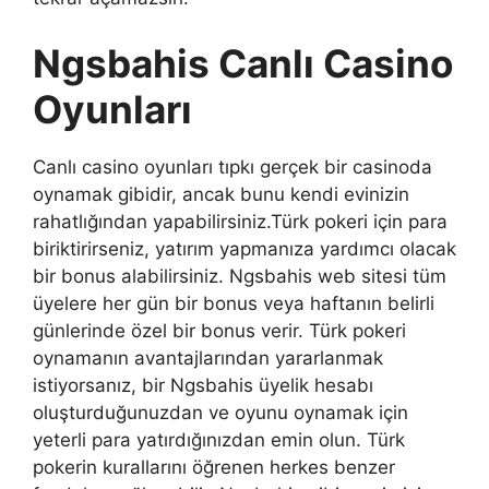
Ngsbahis Canlı Casino
Oyunları
Canlı casino oyunları tıpkı gerçek bir casinoda
oynamak gibidir, ancak bunu kendi evinizin
rahatlığından yapabilirsiniz.Türk pokeri için para
biriktirirseniz, yatırım yapmanıza yardımcı olacak
bir bonus alabilirsiniz. Ngsbahis web sitesi tüm
üyelere her gün bir bonus veya haftanın belirli
günlerinde özel bir bonus verir. Türk pokeri
oynamanın avantajlarından yararlanmak
istiyorsanız, bir Ngsbahis üyelik hesabı
oluşturduğunuzdan ve oyunu oynamak için
yeterli para yatırdığınızdan emin olun. Türk
pokerin kurallarını öğrenen herkes benzer