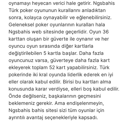
oynamayı heyecan verici hale getirir. Ngsbahis
Türk poker oyununun kurallarını anladıktan
sonra, kolayca oynayabilir ve eğlenebilirsiniz.
Geleneksel poker oyunlarının kuralları hala
Ngsbahis web sitesinde geçerlidir. Oyun 36
karttan oluşan bir güverte ile oynanır ve her
oyuncu oyun sırasında diğer kartlarla
değiştirilebilen 5 kartla başlar. Daha fazla
oyuncunuz varsa, güverteye daha fazla kart
ekleyerek toplam 52 kart yapabilirsiniz. Türk
pokerinde iki kral oyunda liderlik ederek en iyi
eller olarak kabul edilir. Birisi bu kartları alma
konusunda karar verdiyse, elleri boş kabul edilir.
Önde değilseniz, başkalarının geçmesini
beklemeniz gerekir. Ama endişelenmeyin,
Ngsbahis bahis sitesi sizi tüm oyunlar için
ayrıntılı avantaj seçenekleriyle kapsadı.