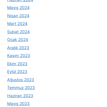
Mayıs 2024
Nisan 2024
Mart 2024
Şubat 2024
Ocak 2024
Aralık 2023
Kasım 2023
Ekim 2023
Eylül 2023
Ağustos 2023
Temmuz 2023
Haziran 2023
Mayıs 2023