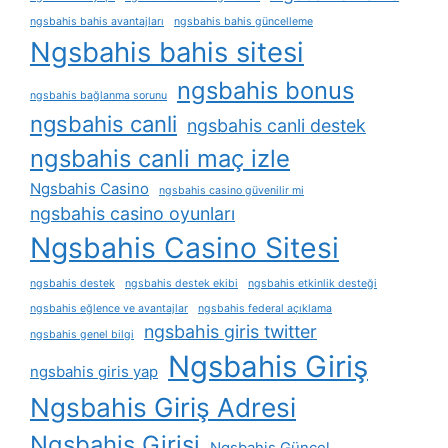
ngsbahis bahis avantajları
ngsbahis bahis güncelleme
Ngsbahis bahis sitesi
ngsbahis bonus
ngsbahis bağlanma sorunu
ngsbahis canli
ngsbahis canli destek
ngsbahis canli maç izle
Ngsbahis Casino
ngsbahis casino güvenilir mi
ngsbahis casino oyunları
Ngsbahis Casino Sitesi
ngsbahis destek
ngsbahis destek ekibi
ngsbahis etkinlik desteği
ngsbahis eğlence ve avantajlar
ngsbahis federal açıklama
ngsbahis giris twitter
ngsbahis genel bilgi
Ngsbahis Giriş
ngsbahis giris yap
Ngsbahis Giriş Adresi
Ngsbahis Girişi
Ngsbahis Güncel