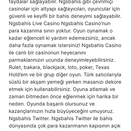
faydalar sağlayabilir. Ngsbahis gibi çevrimiçi
casinolar için altyapı sağlayıcıları, oyuncular için
güvenli ve keyifli bir bahis deneyimi sağlayabilir.
Ngsbahis Live Casino Ngsbahis Casino’nun
para kazanma sınırı yoktur. Oyun oynamak o
kadar eğlenceli ki yardım edemezsiniz, ancak
daha fazla oynamak istersiniz! Ngsbahis Casino
ile canlı bir casinonun heyecanını
parmaklarınızın ucunda deneyimleyebilirsiniz.
Rulet, bakara, blackjack, loto, poker, Texas
Hold’em ve bir grup diğer oyun. Türk satıcılarıyla
süslü bir akşam yemeği yerken masanızı dekore
etmek için kullanabilirsiniz. Oyuna atlamak ve
zaman bitmeden önce eğlenmek için harika bir
neden. Oyunda başarılı olursunuz ve
kazançlarınızın hızla büyüyeceğini umuyoruz.
Ngsbahis Twitter. Ngsbahis Twitter ile bahis
dünyasında çok para kazanmanın kapısının açık