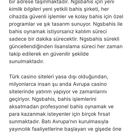
bir adrese taşınmaktadır.
Ngsbahis i̇çin yeni
kimlik bilgileri
yeni yetkili bahis şirketi, her
cihazda güvenli işlemler ve kolay bahis için özel
programlar ve şık tasarım sunuyor. Ngsbahis ile
bahis oynamak istiyorsanız katılım süreci
sadece bir dakika sürecektir. Ngsbahis sürekli
güncellendiğinden lisanslama süreci her zaman
takip edilerek en güvenilir şekilde
sunulmaktadır.
Türk casino siteleri yasa dışı olduğundan,
milyonlarca insan şu anda Avrupa casino
sitelerinde yatırım yapıyor ve zamanlarını
geçiriyor. Ngsbahis, bahis işlemlerini
aksatmadan profesyonel bahis oynamak ve
para kazanmak isteyenler için birçok fırsat
sunmaktadır. Batı Avrupa’nın kurulmasıyla
yayıncılık faaliyetlerine başlayan ve gişede öne