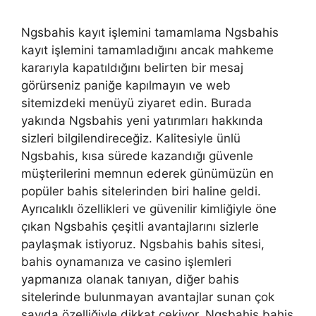
Ngsbahis kayıt işlemini tamamlama Ngsbahis
kayıt işlemini tamamladığını ancak mahkeme
kararıyla kapatıldığını belirten bir mesaj
görürseniz paniğe kapılmayın ve web
sitemizdeki menüyü ziyaret edin. Burada
yakında Ngsbahis yeni yatırımları hakkında
sizleri bilgilendireceğiz. Kalitesiyle ünlü
Ngsbahis, kısa sürede kazandığı güvenle
müşterilerini memnun ederek günümüzün en
popüler bahis sitelerinden biri haline geldi.
Ayrıcalıklı özellikleri ve güvenilir kimliğiyle öne
çıkan Ngsbahis çeşitli avantajlarını sizlerle
paylaşmak istiyoruz. Ngsbahis bahis sitesi,
bahis oynamanıza ve casino işlemleri
yapmanıza olanak tanıyan, diğer bahis
sitelerinde bulunmayan avantajlar sunan çok
sayıda özelliğiyle dikkat çekiyor. Ngsbahis bahis