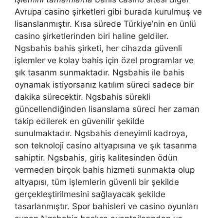
Avrupa casino şirketleri gibi burada kurulmuş ve
lisanslanmıştır. Kısa sürede Türkiye’nin en ünlü
casino şirketlerinden biri haline geldiler.
Ngsbahis bahis şirketi, her cihazda güvenli
işlemler ve kolay bahis için özel programlar ve
şık tasarım sunmaktadır. Ngsbahis ile bahis
oynamak istiyorsanız katılım süreci sadece bir
dakika sürecektir. Ngsbahis sürekli
güncellendiğinden lisanslama süreci her zaman
takip edilerek en güvenilir şekilde
sunulmaktadır. Ngsbahis deneyimli kadroya,
son teknoloji casino altyapısına ve şık tasarıma
sahiptir. Ngsbahis, giriş kalitesinden ödün
vermeden birçok bahis hizmeti sunmakta olup
altyapısı, tüm işlemlerin güvenli bir şekilde
gerçekleştirilmesini sağlayacak şekilde
tasarlanmıştır. Spor bahisleri ve casino oyunları