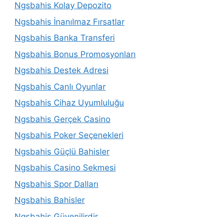
Ngsbahis Kolay Depozito
Ngsbahis İnanılmaz Fırsatlar
Ngsbahis Banka Transferi
Ngsbahis Bonus Promosyonları
Ngsbahis Destek Adresi
Ngsbahis Canlı Oyunlar
Ngsbahis Cihaz Uyumluluğu
Ngsbahis Gerçek Casino
Ngsbahis Poker Seçenekleri
Ngsbahis Güçlü Bahisler
Ngsbahis Casino Sekmesi
Ngsbahis Spor Dalları
Ngsbahis Bahisler
Ngsbahis Güvenilirdir