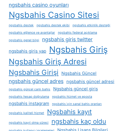
ngsbahis casino oyunları
Ngsbahis Casino Sitesi
ngsbahis destek
ngsbahis destek ekibi
ngsbahis etkinlik desteği
ngsbahis eğlence ve avantajlar
ngsbahis federal açıklama
ngsbahis giris twitter
ngsbahis genel bilgi
Ngsbahis Giriş
ngsbahis giris yap
Ngsbahis Giriş Adresi
Ngsbahis Girişi
Ngsbahis Güncel
ngsbahis güncel adres
ngsbahis güncel adresi
Ngsbahis güncel giriş
ngsbahis güncel canlı bahis
ngsbahis hesap doğrulama
ngsbahis hizmet ve eposta
ngsbahis instagram
ngsbahis i̇çin sanal bahis oranları
Ngsbahis kayıt
ngsbahis kaliteli hizmet
ngsbahis kaç oldu
ngsbahis kayıt olma süreci
Ngsbahis Lisans Bilgileri
ngsbahis kullanıcı i̇ncelemeleri