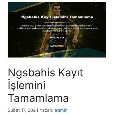
Ngsbahis Kayıt
İşlemini
Tamamlama
Şubat 17, 2024
Yazarı:
admin