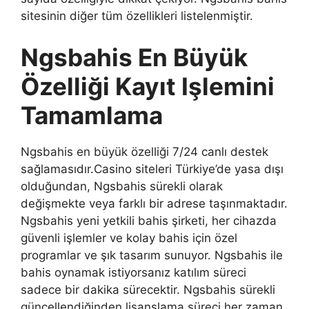
sitesinin diğer tüm özellikleri listelenmiştir.
Ngsbahis En Büyük
Özelliği Kayıt Işlemini
Tamamlama
Ngsbahis en büyük özelliği 7/24 canlı destek
sağlamasıdır.Casino siteleri Türkiye’de yasa dışı
olduğundan, Ngsbahis sürekli olarak
değişmekte veya farklı bir adrese taşınmaktadır.
Ngsbahis yeni yetkili bahis şirketi, her cihazda
güvenli işlemler ve kolay bahis için özel
programlar ve şık tasarım sunuyor. Ngsbahis ile
bahis oynamak istiyorsanız katılım süreci
sadece bir dakika sürecektir. Ngsbahis sürekli
güncellendiğinden lisanslama süreci her zaman