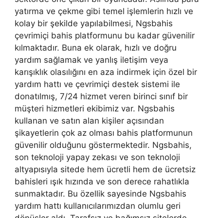
yatırma ve çekme gibi temel işlemlerin hızlı ve
kolay bir şekilde yapılabilmesi, Ngsbahis
çevrimiçi bahis platformunu bu kadar güvenilir
kılmaktadır. Buna ek olarak, hızlı ve doğru
yardım sağlamak ve yanlış iletişim veya
karışıklık olasılığını en aza indirmek için özel bir
yardım hattı ve çevrimiçi destek sistemi ile
donatılmış, 7/24 hizmet veren birinci sınıf bir
müşteri hizmetleri ekibimiz var. Ngsbahis
kullanan ve satın alan kişiler açısından
şikayetlerin çok az olması bahis platformunun
güvenilir olduğunu göstermektedir. Ngsbahis,
son teknoloji yapay zekası ve son teknoloji
altyapısıyla sitede hem ücretli hem de ücretsiz
bahisleri ışık hızında ve son derece rahatlıkla
sunmaktadır. Bu özellik sayesinde Ngsbahis
yardım hattı kullanıcılarımızdan olumlu geri