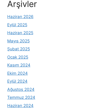
Arşivler
Haziran 2026
Eylül 2025
Haziran 2025
Mayıs 2025
Şubat 2025
Ocak 2025
Kasım 2024
Ekim 2024
Eylül 2024
Ağustos 2024
Temmuz 2024
Haziran 2024