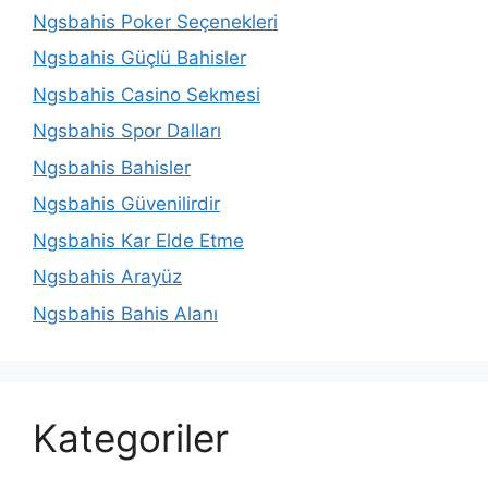
Ngsbahis Poker Seçenekleri
Ngsbahis Güçlü Bahisler
Ngsbahis Casino Sekmesi
Ngsbahis Spor Dalları
Ngsbahis Bahisler
Ngsbahis Güvenilirdir
Ngsbahis Kar Elde Etme
Ngsbahis Arayüz
Ngsbahis Bahis Alanı
Kategoriler