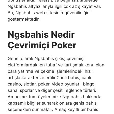
dönüşler aldı. Tarafsız ve bağımsız sitelerde
Ngsbahis altyazılarıyla ilgili çok az şikayet var.
Bu, Ngsbahis web sitesinin güvenilirliğini
göstermektedir.
Ngsbahis Nedir
Çevrimiçi Poker
Genel olarak Ngsbahis çıkış, çevrimiçi
platformlardaki en tuhaf ve tartışmalı konu olan
para yatırma ve çekme işlemlerindeki hızlı
artışla karakterize edilir.Canlı bahis, canlı
casino, slotlar, poker, video oyunları, bingo,
sanal sporlar ve diğer çeşitli eğlence türleri.
Amacımız tüm üyelerimize Ngsbahis hakkında
kapsamlı bilgiler sunarak onlara geniş bahis
seçenekleri sunmaktır. Amaç keyifli bir bahis