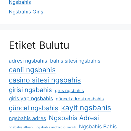
Ngsbahis
Ngsbahis Giriş
Etiket Bulutu
adresi ngsbahis
bahis sitesi ngsbahis
canli ngsbahis
casino sitesi ngsbahis
girisi ngsbahis
giris ngsbahis
giris yap ngsbahis
güncel adresi ngsbahis
kayit ngsbahis
güncel ngsbahis
Ngsbahis Adresi
ngsbahis adres
Ngsbahis Bahis
ngsbahis altyapı
ngsbahis android güvenlik