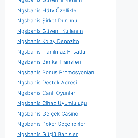
Ngsbahis Güvenilir Katılım
Ngsbahis Hdtv Özellikleri
Ngsbahis Şirket Durumu
Ngsbahis Güvenli Kullanım
Ngsbahis Kolay Depozito
Ngsbahis İnanılmaz Fırsatlar
Ngsbahis Banka Transferi
Ngsbahis Bonus Promosyonları
Ngsbahis Destek Adresi
Ngsbahis Canlı Oyunlar
Ngsbahis Cihaz Uyumluluğu
Ngsbahis Gerçek Casino
Ngsbahis Poker Seçenekleri
Ngsbahis Güçlü Bahisler