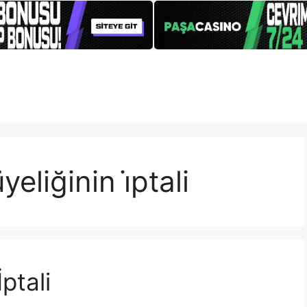
liğinin i̇ptali
ptali